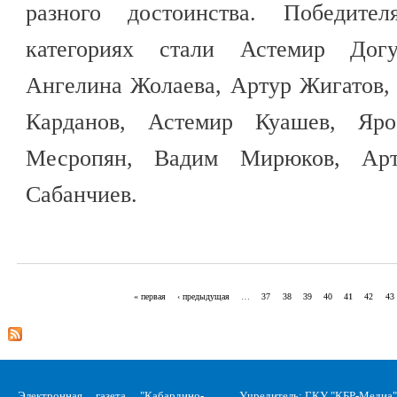
разного достоинства. Победит
категориях стали Астемир Дог
Ангелина Жолаева, Артур Жигатов,
Карданов, Астемир Куашев, Яро
Месропян, Вадим Мирюков, Ар
Сабанчиев.
« первая
‹ предыдущая
…
37
38
39
40
41
42
43
Страницы
Электронная газета "Кабардино-
Учредитель: ГКУ "КБР-Медиа"