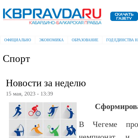
Пе
ос
Электронная газета "Кабардино-
со
Балкарская правда"
ОФИЦИАЛЬНО
ЭКОНОМИКА
ОБРАЗОВАНИЕ
ГОД ЕДИНСТВА 
Главное меню
Спорт
Новости за неделю
15 мая, 2023 - 13:39
Сформиров
В Чегеме про
чемпионат и п