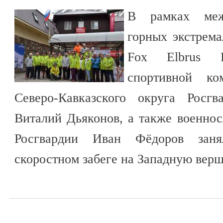
В рамках межд
горных экстрема
Fox Elbrus R
спортивной ко
Северо-Кавказского округа Росгв
Виталий Дьяконов, а также военн
Росгвардии Иван Фёдоров зан
скоростном забеге на Западную верш