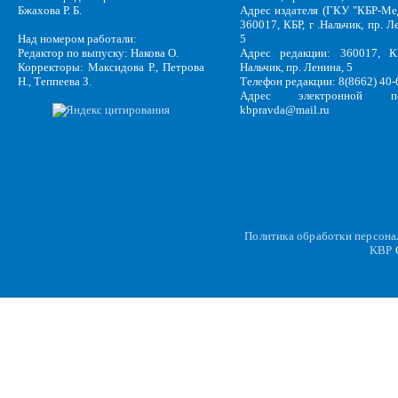
Бжахова Р. Б.
Адрес издателя (ГКУ "КБР-Ме
360017, КБР, г .Нальчик, пр. Л
Над номером работали:
5
Редактор по выпуску: Накова О.
Адрес редакции: 360017, КБ
Корректоры: Максидова Р., Петрова
Нальчик, пр. Ленина, 5
Н., Теппеева З.
Телефон редакции: 8(8662) 40-
Адрес электронной по
kbpravda@mail.ru
Политика обработки персон
KBP
C