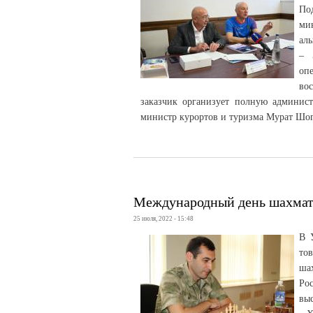
По
ми
ал
– 
оп
во
заказчик организует полную админист
министр курортов и туризма Мурат Шо
Международный день шахма
25 июля, 2022 - 15:48
В 
то
ша
Ро
вы