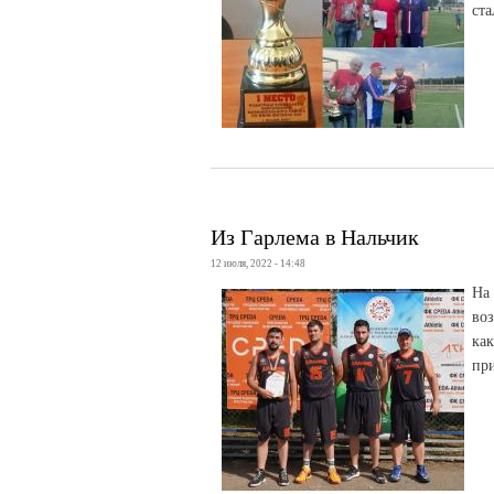
ста
Из Гарлема в Нальчик
12 июля, 2022 - 14:48
На
во
ка
при