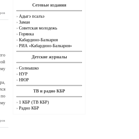
Сетевые издания
лейбол в
ров
Адыгэ псалъэ
хладном
Заман
Советская молодежь
Горянка
Кабардино-Балкария
РИА «Кабардино-Балкария»
его
Детские журналы
ной
Солнышко
ому
НУР
НЮР
ра,
лся
ТВ и радио КБР
 по
1 КБР (ТВ КБР)
ому
Радио КБР
здника
ров