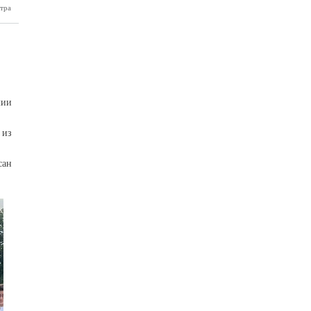
тра
Гарлема в
Нальчик
мии
 из
сан