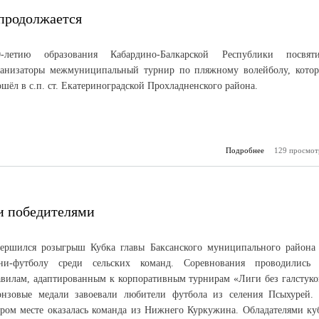
продолжается
0-летию образования Кабардино-Балкарской Республики посвят
ганизаторы межмуниципальный турнир по пляжному волейболу, кото
шёл в с.п. ст. Екатериноградской Прохладненского района.
Подробнее
о Межмуници
129 просмот
турнир прод
и победителями
вершился розыгрыш Кубка главы Баксанского муниципального района
ни-футболу среди сельских команд. Соревнования проводились
авилам, адаптированным к корпоративным турнирам «Лиги без галстуко
онзовые медали завоевали любители футбола из селения Псыхурей.
ором месте оказалась команда из Нижнего Куркужина. Обладателями ку