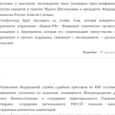
дготовке к массовому восхождению была посвящена пресс-конферен
нистра курортов и туризма Мурата Шогенцукова и президента Федера
ьпинизма России Алексея Слотюка.
Эльбрусиада будет проходить на поляне Азау, которая находитс
еративном управлении «Кавказ-РФ». Федерация альпинизма организ
схождение и мероприятия, которые его сопровождают, министерство 
ративную и прочую поддержку, связанную с восхождением, – расска
генцуков.
Подробнее
о Юбилейная 
67 просмот
т
Управлении Федеральной службы судебных приставов по КБР состоял
варищеское состязание по шахматам, посвящённое Международному 
хмат. Военнослужащие и сотрудники территориального Управле
сгвардии, сотрудники регионального УФССП показали нав
страивания шахматных комбинаций.