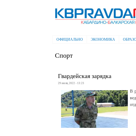
Электронная газета "Кабардино-
Балкарская правда"
ОФИЦИАЛЬНО
ЭКОНОМИКА
ОБРАЗ
Главное меню
Спорт
Гвардейская зарядка
29 июля, 2022 - 13:23
В 
ве
от