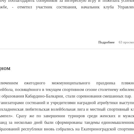
Хочу поблагодарить соперников за интересную игру и пожелать успехо
ужбе, - отметил участник состязания, начальник клуба Управле
Подробнее
63 просмо
о Междун
ден
дном
ключением ежегодного межмуниципального праздника пляжн
лейбола, посвящённого в текущем спортивном сезоне столетнему юбилею
я образования Кабардино-Балкарии, стали соревнования смешанных пар.
ганизаторами состязаний и учредителями наградной атрибутики выступ
охладненская любительская волейбольная лига и местный спортивный к
ымпел». Сразу же по завершении турниров среди женских и мужс
манд за несколько дней были сформированы тандемы единомышленник
разований республики вновь собрались на Екатериноградской спортив