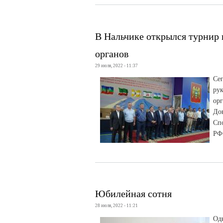
В Нальчике открылся турнир
органов
29 июля, 2022 - 11:37
Се
ру
ор
До
Сп
РФ
Юбилейная сотня
28 июля, 2022 - 11:21
Од