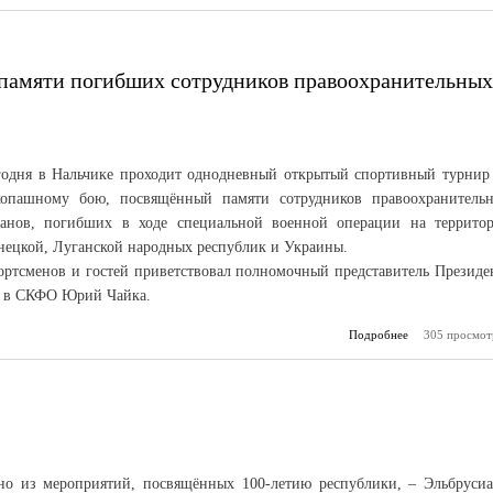
 памяти погибших сотрудников правоохранительных
годня в Нальчике проходит однодневный открытый спортивный турнир
копашному бою, посвящённый памяти сотрудников правоохранитель
ганов, погибших в ходе специальной военной операции на террито
нецкой, Луганской народных республик и Украины.
ортсменов и гостей приветствовал полномочный представитель Президе
 в СКФО Юрий Чайка.
Подробнее
о В Нальчике
305 просмот
турни
погибших сот
правоохран
но из мероприятий, посвящённых 100-летию республики, – Эльбрусиа