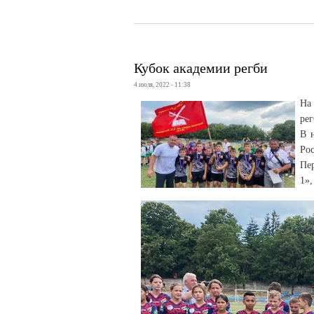
Кубок академии регби
4 июля, 2022 - 11:38
На
ре
В 
Рос
Пер
1»,