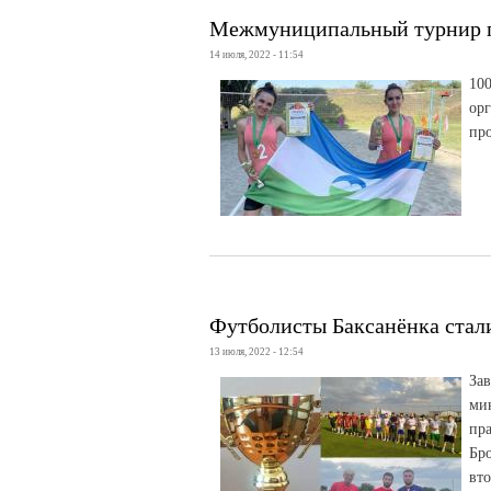
Межмуниципальный турнир 
14 июля, 2022 - 11:54
10
ор
про
Футболисты Баксанёнка стал
13 июля, 2022 - 12:54
За
ми
пр
Бр
вт