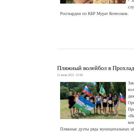
- 
сл
Росгвардии по КБР Мурат Кочесоков.
Пляжный волейбол в Прохла
21 июля, 2022 - 12:06
За
во
дн
Ор
Пр
«В
ко
Пляжные дуэты ряда муниципальных об