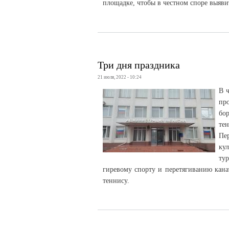
площадке, чтобы в честном споре выяви
Три дня праздника
21 июля, 2022 - 10:24
В ч
пр
бо
те
Пе
ку
тур
гиревому спорту и перетягиванию кана
теннису.