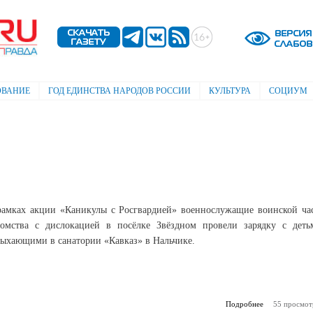
Перейти к
основному
содержанию
ОВАНИЕ
ГОД ЕДИНСТВА НАРОДОВ РОССИИ
КУЛЬТУРА
СОЦИУМ
рамках акции «Каникулы с Росгвардией» военнослужащие воинской ча
домства с дислокацией в посёлке Звёздном провели зарядку с деть
дыхающими в санатории «Кавказ» в Нальчике.
Подробнее
о Гвардейская
55 просмот