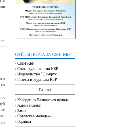
в в
ния
тра
ародный
ь шахмат
САЙТЫ ПОРТАЛА СМИ КБР
СМИ КБР
Союз журналистов КБР
Издательство "Эльбрус"
ого
Газеты и журналы КБР
 со
Газеты
или
Кабардино-Балкарская правда
луб
Адыгэ псалъэ
ких
Заман
ов.
Советская молодежь
Горянка
ной