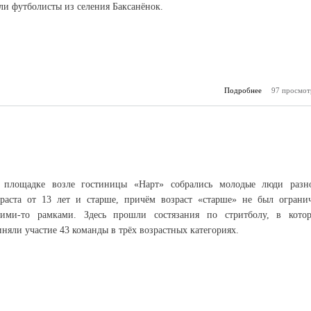
ли футболисты из селения Баксанёнок.
Подробнее
97 просмот
о Фу
Баксанё
побе
 площадке возле гостиницы «Нарт» собрались молодые люди разн
зраста от 13 лет и старше, причём возраст «старше» не был ограни
кими-то рамками. Здесь прошли состязания по стритболу, в кото
няли участие 43 команды в трёх возрастных категориях.