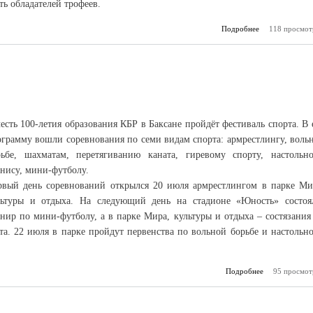
ть обладателей трофеев.
Подробнее
о Пляжный во
118 просмот
Про
есть 100-летия образования КБР в Баксане пройдёт фестиваль спорта. В 
ограмму вошли соревнования по семи видам спорта: армрестлингу, воль
рьбе, шахматам, перетягиванию каната, гиревому спорту, настольн
ннису, мини-футболу.
рвый день соревнований открылся 20 июля армрестлингом в парке Ми
льтуры и отдыха. На следующий день на стадионе «Юность» состоя
нир по мини-футболу, а в парке Мира, культуры и отдыха – состязания
та. 22 июля в парке пройдут первенства по вольной борьбе и настольн
Подробнее
о Три дня пра
95 просмот