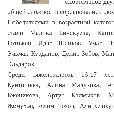
спортсменов дву
общей сложности соревновались око
Победителями в возрастной катего
стали Малика Бичекуева, Кант
Готижев, Идар Шанков, Умар На
Эльман Курданов, Денис Зобов, Ма
Эльдаров.
Среди тяжелоатлетов 16-17 ле
Кунтишева, Алина Малухова, А
Бженикова, Артур Калмыков, М
Жемухов, Алим Тохов, Али Ошхун