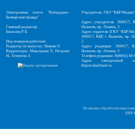
Электронная газета "Кабардино-
Учредитель: ГКУ "КБР-Медиа"
Балкарская правда"
Адрес учредителя: 360017, К
Главный редактор:
Нальчик, пр. Ленина, 5
Бжахова Р. Б.
Адрес издателя (ГКУ "КБР-Ме
360017, КБР, г .Нальчик, пр. Л
Над номером работали:
5
Редактор по выпуску: Накова О.
Адрес редакции: 360017, КБ
Корректоры: Максидова Р., Петрова
Нальчик, пр. Ленина, 5
Н., Теппеева З.
Телефон редакции: 8(8662) 40-
Адрес электронной по
kbpravda@mail.ru
Политика обработки персон
KBP
C