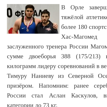
В Орле заверш
тяжёлой атлетик
более 180 спорт
Хас-Магомед 
заслуженного тренера России Маго
сумме двоеборья 388 (175/213) 
килограмм лидеру соревнований в ве
Тимуру Наниеву из Северной Осе
призёром. Напомним: ранее сере
России стал Аслан Каскулов, 
категории до 73 кг.