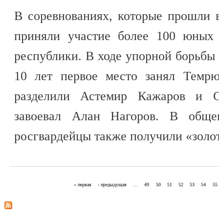
В соревнованиях, которые прошли 
приняли участие более 100 юных 
республики. В ходе упорной борьбы 
10 лет первое место занял Темрю
разделили Астемир Кажаров и С
завоевал Алан Нагоров. В обще
росгвардейцы также получили «золо
« первая
‹ предыдущая
…
49
50
51
52
53
54
55
Страницы