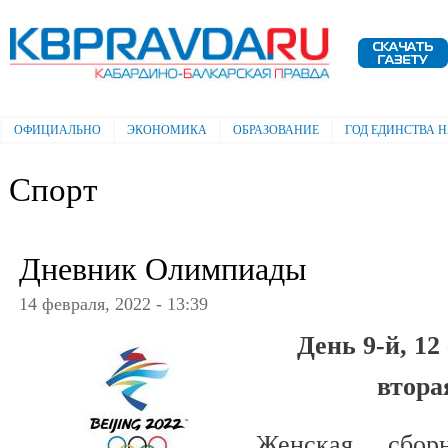
Пе
ос
Электронная газета "Кабардино-
со
Балкарская правда"
ОФИЦИАЛЬНО
ЭКОНОМИКА
ОБРАЗОВАНИЕ
ГОД ЕДИНСТВА 
Главное меню
Спорт
Дневник Олимпиады
14 февраля, 2022 - 13:39
День 9-й, 1
втора
Женская сбор