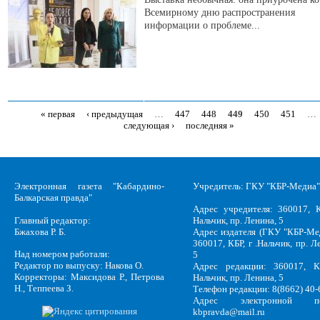
Всемирному дню распространения
информации о проблеме...
« первая
‹ предыдущая
…
447
448
449
450
451
…
Страницы
следующая ›
последняя »
Электронная газета "Кабардино-
Учредитель: ГКУ "КБР-Медиа"
Балкарская правда"
Адрес учредителя: 360017, К
Главный редактор:
Нальчик, пр. Ленина, 5
Бжахова Р. Б.
Адрес издателя (ГКУ "КБР-Ме
360017, КБР, г .Нальчик, пр. Л
Над номером работали:
5
Редактор по выпуску: Накова О.
Адрес редакции: 360017, КБ
Корректоры: Максидова Р., Петрова
Нальчик, пр. Ленина, 5
Н., Теппеева З.
Телефон редакции: 8(8662) 40-
Адрес электронной по
kbpravda@mail.ru