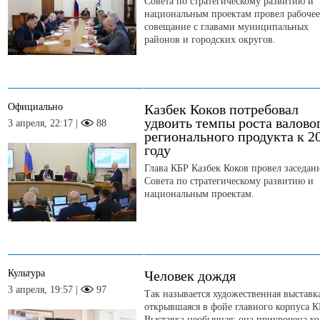
Совета по стратегическому развитию и
национальным проектам провел рабочее
совещание с главами муниципальных
районов и городских округов.
Официально
Казбек Коков потребовал
удвоить темпы роста валово
3 апреля, 22:17 |
88
регионального продукта к 2
году
Глава КБР Казбек Коков провел заседан
Совета по стратегическому развитию и
национальным проектам.
Культура
Человек дождя
3 апреля, 19:57 |
97
Так называется художественная выставк
открывшаяся в фойе главного корпуса К
Выставка необычная: она приурочена ко