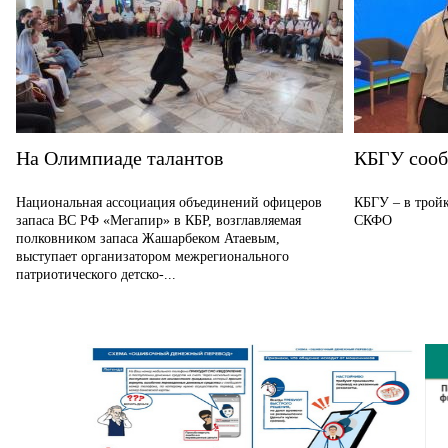
На Олимпиаде талантов
КБГУ соо
Национальная ассоциация объединений офицеров
КБГУ – в тройк
запаса ВС РФ «Мегапир» в КБР, возглавляемая
СКФО
полковником запаса Жашарбеком Атаевым,
выступает организатором межрегионального
патриотического детско-...