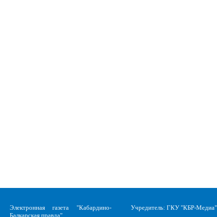
Электронная газета "Кабардино-
Учредитель: ГКУ "КБР-Медиа"
Балкарская правда"