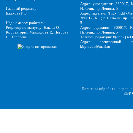
Адрес учредителя: 360017, К
Главный редактор:
Нальчик, пр. Ленина, 5
Бжахова Р. Б.
Адрес издателя (ГКУ "КБР-Ме
360017, КБР, г .Нальчик, пр. Л
Над номером работали:
5
Редактор по выпуску: Накова О.
Адрес редакции: 360017, КБ
Корректоры: Максидова Р., Петрова
Нальчик, пр. Ленина, 5
Н., Теппеева З.
Телефон редакции: 8(8662) 40-
Адрес электронной по
kbpravda@mail.ru
Политика обработки персон
KBP
C