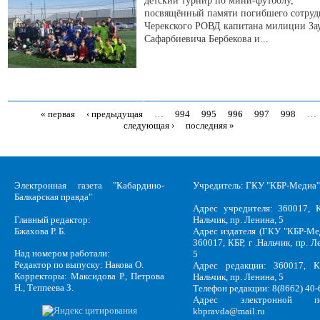
детский турнир по мини-футболу,
посвящённый памяти погибшего сотруд
Черекского РОВД капитана милиции За
Сафарбиевича Бербекова и...
« первая
‹ предыдущая
…
994
995
996
997
998
…
Страницы
следующая ›
последняя »
Электронная газета "Кабардино-
Учредитель: ГКУ "КБР-Медиа"
Балкарская правда"
Адрес учредителя: 360017, К
Главный редактор:
Нальчик, пр. Ленина, 5
Бжахова Р. Б.
Адрес издателя (ГКУ "КБР-Ме
360017, КБР, г .Нальчик, пр. Л
Над номером работали:
5
Редактор по выпуску: Накова О.
Адрес редакции: 360017, КБ
Корректоры: Максидова Р., Петрова
Нальчик, пр. Ленина, 5
Н., Теппеева З.
Телефон редакции: 8(8662) 40-
Адрес электронной по
kbpravda@mail.ru