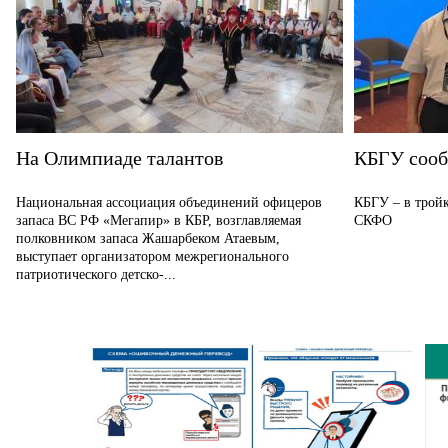
На Олимпиаде талантов
КБГУ соо
Национальная ассоциация объединений офицеров
КБГУ – в тройк
запаса ВС РФ «Мегапир» в КБР, возглавляемая
СКФО
полковником запаса Жашарбеком Атаевым,
выступает организатором межрегионального
патриотического детско-...