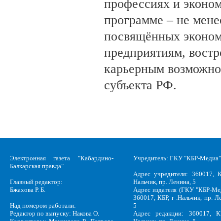
профессиях и эконом
программе – не мене
посвящённых эконом
предприятиям, вост
карьерным возможно
субъекта РФ.
Электронная газета "Кабардино-
Учредитель: ГКУ "КБР-Медиа"
Балкарская правда"
Адрес учредителя: 360017, К
Главный редактор:
Нальчик, пр. Ленина, 5
Бжахова Р. Б.
Адрес издателя (ГКУ "КБР-Ме
360017, КБР, г .Нальчик, пр. Л
Над номером работали:
5
Редактор по выпуску: Накова О.
Адрес редакции: 360017, КБ