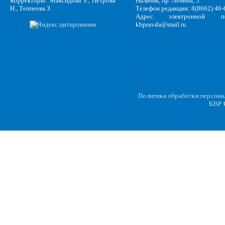
Корректоры: Максидова Р., Петрова
Нальчик, пр. Ленина, 5
Н., Теппеева З.
Телефон редакции: 8(8662) 40-
Адрес электронной по
kbpravda@mail.ru
Политика обработки персон
KBP
C