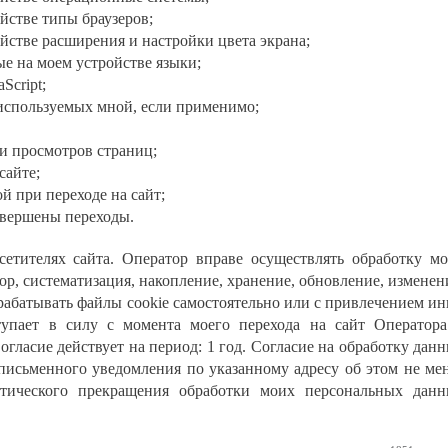
йстве типы браузеров;
йстве расширения и настройки цвета экрана;
е на моем устройстве языки;
Script;
используемых мной, если применимо;
и просмотров страниц;
сайте;
й при переходе на сайт;
овершены переходы.
сетителях сайта. Оператор вправе осуществлять обработку м
р, систематизация, накопление, хранение, обновление, изменен
рабатывать файлы cookie самостоятельно или с привлечением и
ступает в силу с момента моего перехода на сайт Оператор
Согласие действует на период: 1 год. Согласие на обработку дан
письменного уведомления по указанному адресу об этом не ме
тического прекращения обработки моих персональных дан