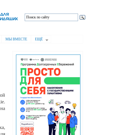
МЫ ВМЕСТЕ
ЕЩЁ
кой
ie.
 на
ка,
для