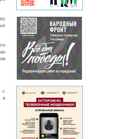
тку
ных
его
щью
том
 г.
х в