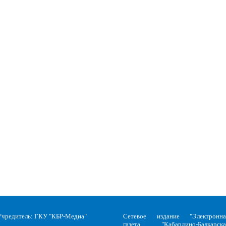
Учредитель: ГКУ "КБР-Медиа"
Сетевое издание "Электронна
газета "Кабардино-Балкарска