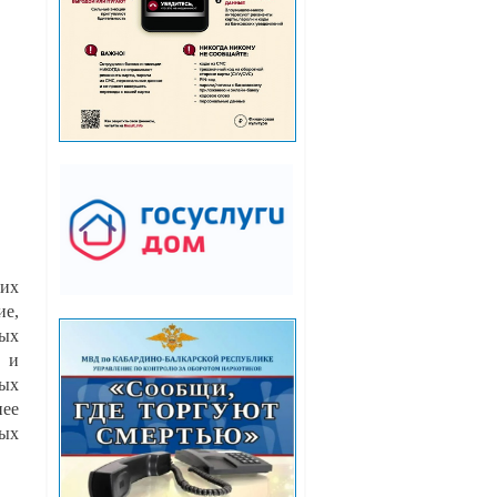
оих
ие,
ных
а и
ных
нее
ных