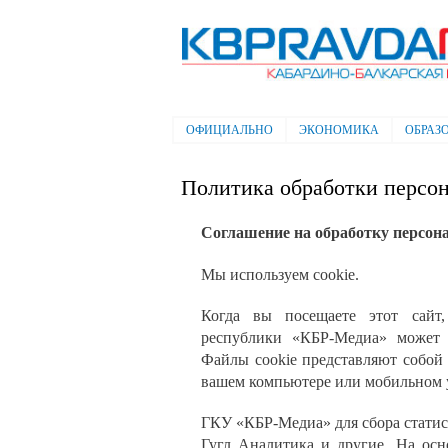
Электронная газета "Кабардино-
Балкарская правда"
ОФИЦИАЛЬНО
ЭКОНОМИКА
ОБРАЗ
Главное меню
Политика обработки персо
Соглашение на обработку персон
Мы используем cookie.
Когда вы посещаете этот сайт,
республики «КБР-Медиа» может и
Файлы cookie представляют собой
вашем компьютере или мобильном у
ГКУ «КБР-Медиа» для сбора статис
Гугл Аналитика и другие. На ос