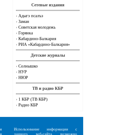
Сетевые издания
Адыгэ псалъэ
Заман
Советская молодежь
Горянка
Кабардино-Балкария
РИА «Кабардино-Балкария»
Детские журналы
Солнышко
НУР
НЮР
ТВ и радио КБР
1 КБР (ТВ КБР)
Радио КБР
я
Использование информации с
я
данного веб-сайта возможно