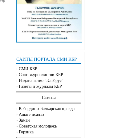
отр
САЙТЫ ПОРТАЛА СМИ КБР
СМИ КБР
Союз журналистов КБР
Издательство "Эльбрус"
Газеты и журналы КБР
Газеты
Кабардино-Балкарская правда
Адыгэ псалъэ
Заман
Советская молодежь
Горянка