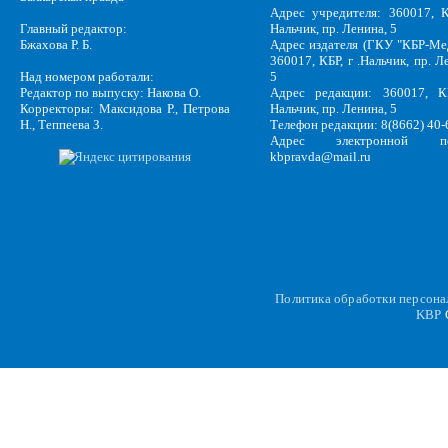
Адрес учредителя: 360017, К
Главный редактор:
Нальчик, пр. Ленина, 5
Бжахова Р. Б.
Адрес издателя (ГКУ "КБР-Ме
360017, КБР, г .Нальчик, пр. Л
Над номером работали:
5
Редактор по выпуску: Накова О.
Адрес редакции: 360017, КБ
Корректоры: Максидова Р., Петрова
Нальчик, пр. Ленина, 5
Н., Теппеева З.
Телефон редакции: 8(8662) 40-
Адрес электронной по
kbpravda@mail.ru
Политика обработки персон
KBP
C