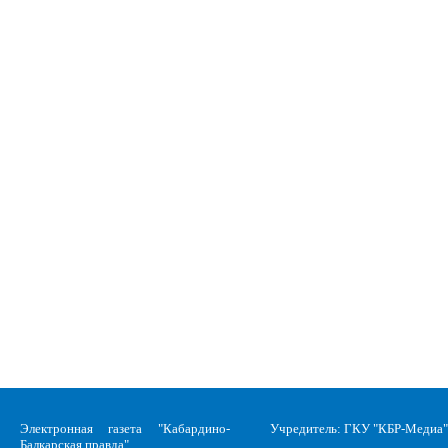
Электронная газета "Кабардино-
Учредитель: ГКУ "КБР-Медиа"
Балкарская правда"