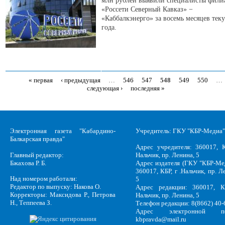
млн рублей выявили специалисты фили
«Россети Северный Кавказ» −
«Каббалкэнерго» за восемь месяцев тек
года.
« первая
‹ предыдущая
…
546
547
548
549
550
…
Страницы
следующая ›
последняя »
Электронная газета "Кабардино-
Учредитель: ГКУ "КБР-Медиа"
Балкарская правда"
Адрес учредителя: 360017, К
Главный редактор:
Нальчик, пр. Ленина, 5
Бжахова Р. Б.
Адрес издателя (ГКУ "КБР-Ме
360017, КБР, г .Нальчик, пр. Л
Над номером работали:
5
Редактор по выпуску: Накова О.
Адрес редакции: 360017, КБ
Корректоры: Максидова Р., Петрова
Нальчик, пр. Ленина, 5
Н., Теппеева З.
Телефон редакции: 8(8662) 40-
Адрес электронной по
kbpravda@mail.ru