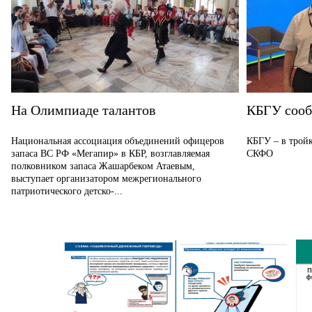
На Олимпиаде талантов
КБГУ соо
Национальная ассоциация объединений офицеров
КБГУ – в тройк
запаса ВС РФ «Мегапир» в КБР, возглавляемая
СКФО
полковником запаса Жашарбеком Атаевым,
выступает организатором межрегионального
патриотического детско-...