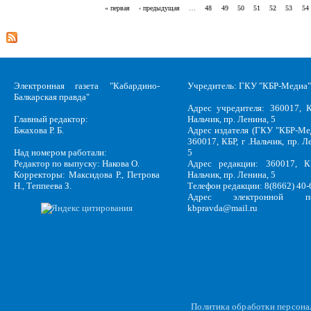
« первая
‹ предыдущая
…
48
49
50
51
52
53
54
Страницы
Электронная газета "Кабардино-
Учредитель: ГКУ "КБР-Медиа"
Балкарская правда"
Адрес учредителя: 360017, К
Главный редактор:
Нальчик, пр. Ленина, 5
Бжахова Р. Б.
Адрес издателя (ГКУ "КБР-Ме
360017, КБР, г .Нальчик, пр. Л
Над номером работали:
5
Редактор по выпуску: Накова О.
Адрес редакции: 360017, КБ
Корректоры: Максидова Р., Петрова
Нальчик, пр. Ленина, 5
Н., Теппеева З.
Телефон редакции: 8(8662) 40-
Адрес электронной по
kbpravda@mail.ru
Политика обработки персон