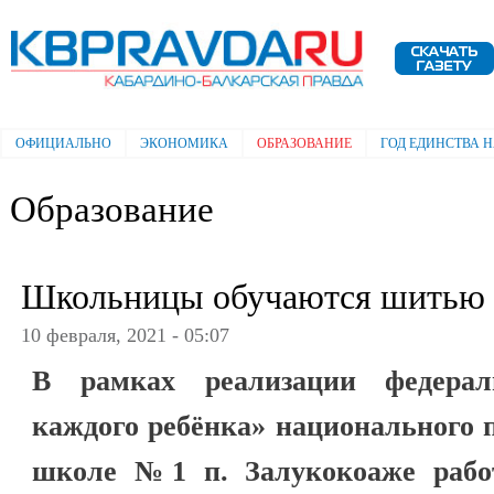
Пе
ос
Электронная газета "Кабардино-
со
Балкарская правда"
ОФИЦИАЛЬНО
ЭКОНОМИКА
ОБРАЗОВАНИЕ
ГОД ЕДИНСТВА 
Главное меню
Образование
Школьницы обучаются шитью
10 февраля, 2021 - 05:07
В рамках реализации федерал
каждого ребёнка» национального 
школе №1 п. Залукокоаже рабо