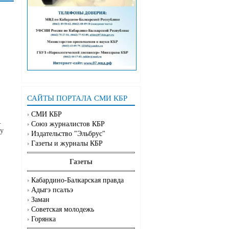
САЙТЫ ПОРТАЛА СМИ КБР
СМИ КБР
.
Союз журналистов КБР
му
Издательство "Эльбрус"
Газеты и журналы КБР
Газеты
Кабардино-Балкарская правда
Адыгэ псалъэ
Заман
Советская молодежь
Горянка