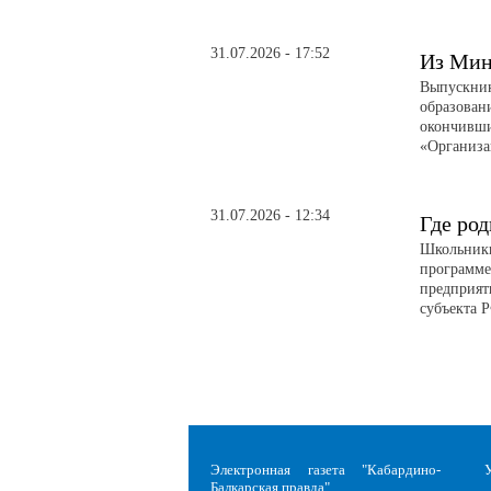
31.07.2026 - 17:52
Из Мин
Выпускник
образован
окончивши
«Организа
31.07.2026 - 12:34
Где род
Школьники
программе
предприят
субъекта 
Электронная газета "Кабардино-
Балкарская правда"