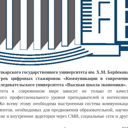
карского государственного университета им. Х.М. Бербеков
 трек цифровых стажировок «Коммуникации в современн
следовательского университета «Высшая школа экономики».
ситета в современном мире зависит не только от качест
кого профессионального уровня преподавателей и интенсив
. Ко всему этому необходима выстроенная система коммуникац
ментов, необходимых для продвижения образовательной, научн
ние и внутренние аудитории через СМИ, социальные сети и дру