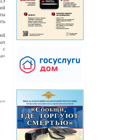
ВШЭ
ний
оты
ть
тий
ных
я с
а»
ров