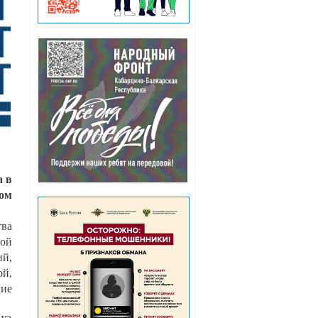
а в
ом
ва
ной
ий,
ой,
гие