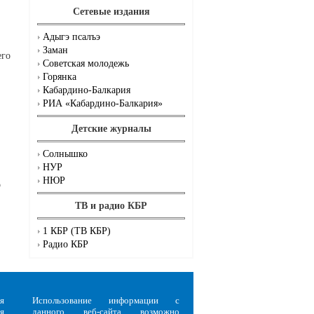
Сетевые издания
Адыгэ псалъэ
Заман
его
Советская молодежь
Горянка
Кабардино-Балкария
РИА «Кабардино-Балкария»
Детские журналы
Солнышко
НУР
НЮР
о
ТВ и радио КБР
1 КБР (ТВ КБР)
Радио КБР
я
Использование информации с
я
данного веб-сайта возможно