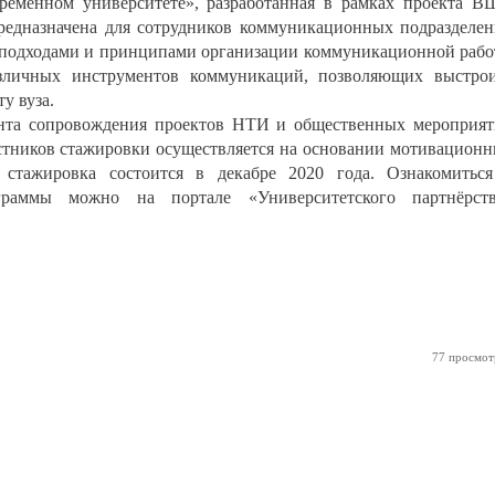
еменном университете», разработанная в рамках проекта 
предназначена для сотрудников коммуникационных подразделе
 с подходами и принципами организации коммуникационной раб
личных инструментов коммуникаций, позволяющих выстрои
у вуза.
ента сопровождения проектов НТИ и общественных мероприя
стников стажировки осуществляется на основании мотивацион
 стажировка состоится в декабре 2020 года. Ознакомитьс
граммы можно на портале «Университетского партнёрств
77 просмот