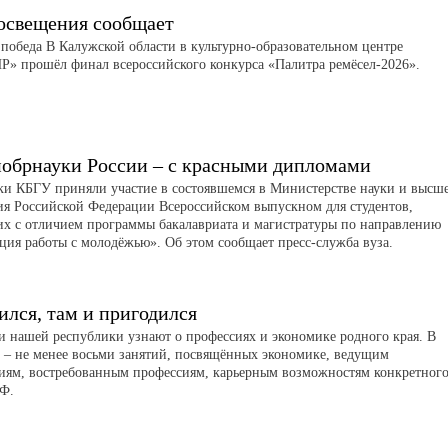
свещения сообщает
 победа В Калужской области в культурно-образовательном центре
 прошёл финал всероссийского конкурса «Палитра ремёсел-2026».
обрнауки России – с красными дипломами
и КБГУ приняли участие в состоявшемся в Министерстве науки и высш
ия Российской Федерации Всероссийском выпускном для студентов,
х с отличием программы бакалавриата и магистратуры по направлению
ция работы с молодёжью». Об этом сообщает пресс-служба вуза.
ился, там и пригодился
 нашей республики узнают о профессиях и экономике родного края. В
 – не менее восьми занятий, посвящённых экономике, ведущим
иям, востребованным профессиям, карьерным возможностям конкретног
РФ.