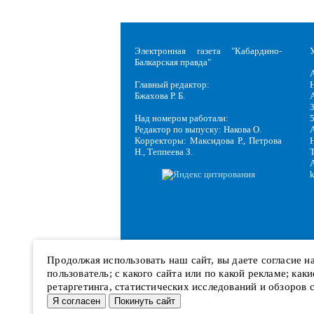
Электронная газета "Кабардино-
Балкарская правда"
Главный редактор:
Н
Бжахова Р. Б.
3
Над номером работали:
Редактор по выпуску: Накова О.
Корректоры: Максидова Р., Петрова
Н
Н., Теппеева З.
Продолжая использовать наш сайт, вы даете согласие 
пользователь; с какого сайта или по какой рекламе; ка
ретаргетинга, статистических исследований и обзоров 
Я согласен
Покинуть сайт