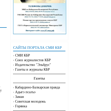
САЙТЫ ПОРТАЛА СМИ КБР
СМИ КБР
Союз журналистов КБР
Издательство "Эльбрус"
Газеты и журналы КБР
Газеты
.
Кабардино-Балкарская правда
му
Адыгэ псалъэ
Заман
Советская молодежь
Горянка