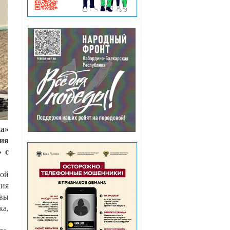
ка»
ния
» с
ной
ния
вы
ка,