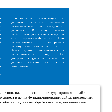
я
Использование информации с
я
данного веб-сайта возможно
в
исключительно на следующих
в
условиях: В конце текста
х
необходимо указывать ссылку на
х
сайт http://www.kbpravda.ru. При
.
использовании материалов
Л
недопустимо изменение текстов.
Текст должен копироваться в
первоначальном виде. Не
и
допускается удаление ссылки на
,
данный веб-сайт из текстов
х
материалов.
е
й
 местоположении; источник откуда пришел на сайт
 ip-адрес) в целях функционирования сайта, проведения
и
 чтобы ваши данные обрабатывались, покиньте сайт.