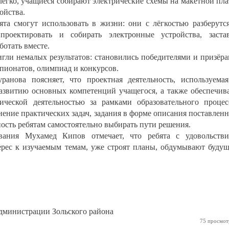
егко, учащиеся собирают электрические схемы на макетной пла
ойства.
та смогут использовать в жизни: они с лёгкостью разберутс
проектировать и собирать электронные устройства, заста
отать вместе.
игли немалых результатов: становились победителями и призёр
пионатов, олимпиад и конкурсов.
анова поясняет, что проектная деятельность, используема
развитию основных компетенций учащегося, а также обеспечив
ической деятельностью за рамками образовательного процес
нение практических задач, задания в форме описания поставлен
ость ребятам самостоятельно выбирать пути решения.
ования Мухамед Кипов отмечает, что ребята с удовольств
ерес к изучаемым темам, уже строят планы, обдумывают буду
министрации Зольского района
75 просмот