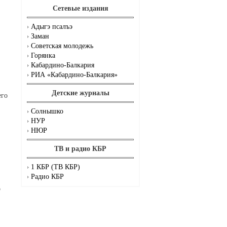
Сетевые издания
Адыгэ псалъэ
Заман
Советская молодежь
Горянка
Кабардино-Балкария
РИА «Кабардино-Балкария»
Детские журналы
его
Солнышко
НУР
НЮР
ТВ и радио КБР
1 КБР (ТВ КБР)
Радио КБР
о