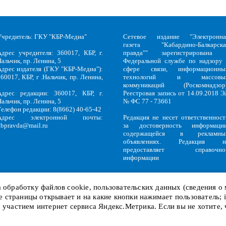
Учредитель: ГКУ "КБР-Медиа"
Сетевое издание "Электронна
газета "Кабардино-Балкарска
Адрес учредителя: 360017, КБР, г.
правда"" зарегистрирована 
альчик, пр. Ленина, 5
Федеральной службе по надзору 
Адрес издателя (ГКУ "КБР-Медиа"):
сфере связи, информационны
60017, КБР, г .Нальчик, пр. Ленина,
технологий и массовы
5
коммуникаций (Роскомнадзор)
Адрес редакции: 360017, КБР, г.
Реестровая запись от 14.09.2018 Э
альчик, пр. Ленина, 5
№ ФС 77 - 73661
Телефон редакции: 8(8662) 40-65-42
Адрес электронной почты:
Редакция не несет ответственност
kbpravda@mail.ru
за достоверность информации
содержащейся в рекламны
объявлениях. Редакция н
предоставляет справочно
информации
на обработку файлов
cookie
, пользовательских данных (сведения о
кие страницы открывает и на какие кнопки нажимает пользователь;
Политика обработки персональных данных
и
Политика конфиденциальност
KBP
Copyright © 2018-2026.
с участием интернет сервиса Яндекс.Метрика. Если вы не хотите,
Служебный вход