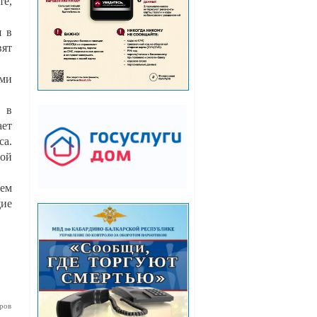
те,
я в
вят
ами
я в
ает
са.
ной
ием
щие
ров