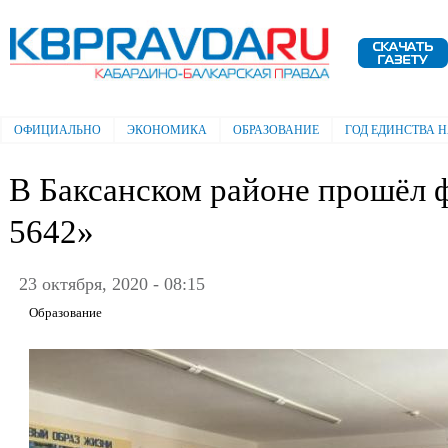
Пе
ос
Электронная газета "Кабардино-
со
Балкарская правда"
ОФИЦИАЛЬНО
ЭКОНОМИКА
ОБРАЗОВАНИЕ
ГОД ЕДИНСТВА 
Главное меню
В Баксанском районе прошёл 
5642»
23 октября, 2020 - 08:15
Образование