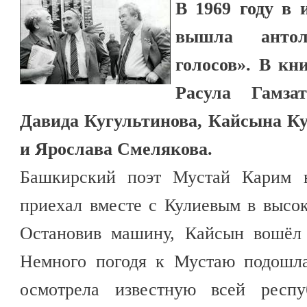
В 1969 году в 
вышла антол
голосов». В кн
Расула Гамза
Давида Кугультинова, Кайсына К
и Ярослава Смелякова.
Башкирский поэт Мустай Карим в
приехал вместе с Кулиевым в высок
Остановив машину, Кайсын вошёл 
Немного погодя к Мустаю подошл
осмотрела известную всей респу