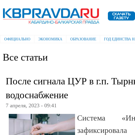
Пе
ос
Электронная газета "Кабардино-
со
Балкарская правда"
ОФИЦИАЛЬНО
ЭКОНОМИКА
ОБРАЗОВАНИЕ
ГОД ЕДИНСТВА 
Главное меню
Все статьи
После сигнала ЦУР в г.п. Тырн
водоснабжение
7 апреля, 2023 - 09:41
Система «Ин
зафиксировал