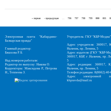
« первая
‹ предыдущая
…
796
797
798
799
800
801
8
Страницы
Электронная газета "Кабардино-
Учредитель: ГКУ "КБР-Медиа"
Балкарская правда"
Адрес учредителя: 360017, К
Главный редактор:
Нальчик, пр. Ленина, 5
Бжахова Р. Б.
Адрес издателя (ГКУ "КБР-Ме
360017, КБР, г .Нальчик, пр. Л
Над номером работали:
5
Редактор по выпуску: Накова О.
Адрес редакции: 360017, КБ
Корректоры: Максидова Р., Петрова
Нальчик, пр. Ленина, 5
Н., Теппеева З.
Телефон редакции: 8(8662) 40-
Адрес электронной по
kbpravda@mail.ru