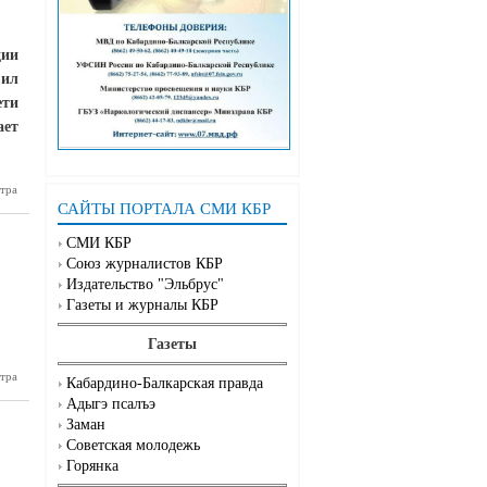
ции
вил
ети
ает
 дорогах
тра
аботают и
САЙТЫ ПОРТАЛА СМИ КБР
едства от
штрафов
СМИ КБР
Союз журналистов КБР
Издательство "Эльбрус"
Газеты и журналы КБР
Газеты
е брака
тра
Кабардино-Балкарская правда
Адыгэ псалъэ
Заман
Советская молодежь
Горянка