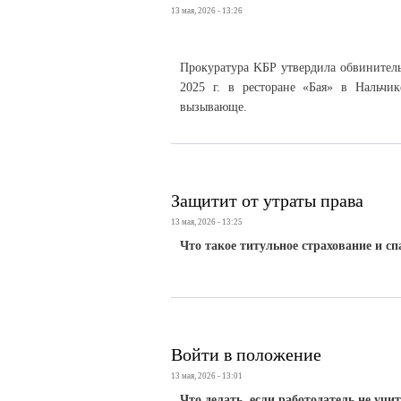
13 мая, 2026 - 13:26
Прокуратура KБР утвердила обвинитель
2025 г. в ресторане «Бая» в Нальчик
вызывающе.
Защитит от утраты права
13 мая, 2026 - 13:25
Что такое титульное страхование и с
Войти в положение
13 мая, 2026 - 13:01
Что делать, если работодатель не уч