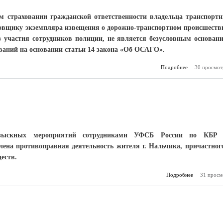
м страховании гражданской ответственности владельца транспорт
аховщику экземпляра извещения о дорожно-транспортном происшеств
 участия сотрудников полиции, не является безусловным основан
ований на основании статьи 14 закона «Об ОСАГО».
Подробнее
30 просмот
о Ре
тр
разыскных мероприятий сотрудниками УФСБ России по КБР
ена противоправная деятельность жителя г. Нальчика, причастног
еств.
Подробнее
31 просм
о С
оп