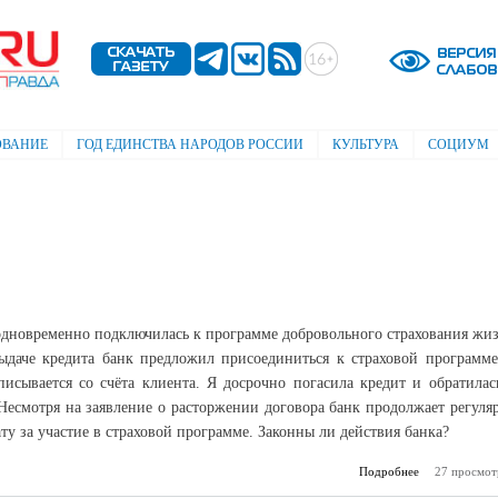
Перейти к
основному
содержанию
ОВАНИЕ
ГОД ЕДИНСТВА НАРОДОВ РОССИИ
КУЛЬТУРА
СОЦИУМ
одновременно подключилась к программе добровольного страхования жи
ыдаче кредита банк предложил присоединиться к страховой программе
писывается со счёта клиента. Я досрочно погасила кредит и обратилас
. Несмотря на заявление о расторжении договора банк продолжает регуля
ату за участие в страховой программе. Законны ли действия банка?
Подробнее
27 просмот
о Про