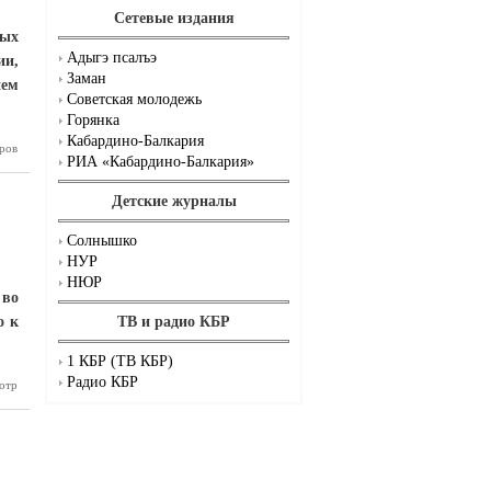
Сетевые издания
ных
Адыгэ псалъэ
ии,
Заман
ием
Советская молодежь
Горянка
Кабардино-Балкария
ров
грессные
РИА «Кабардино-Балкария»
ебования
Детские журналы
Солнышко
НУР
НЮР
 во
о к
ТВ и радио КБР
1 КБР (ТВ КБР)
Радио КБР
отр
работали
еративно