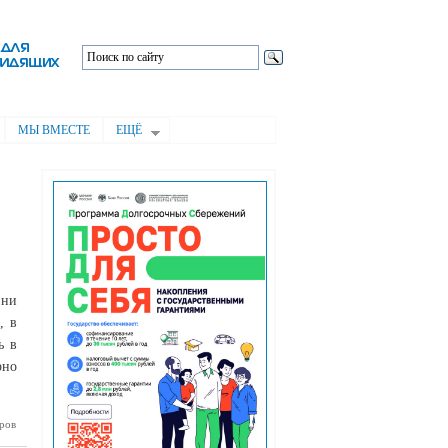
МЫ ВМЕСТЕ
ЕЩЁ
зни
, в
ь в
рно
ров
должают
списание