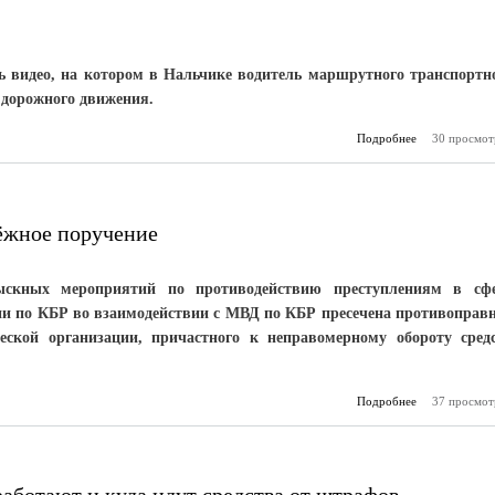
ь видео, на котором в Нальчике водитель маршрутного транспортн
 дорожного движения.
Подробнее
30 просмот
о Два про
оди
ёжное поручение
зыскных мероприятий по противодействию преступлениям в сф
и по КБР во взаимодействии с МВД по КБР пресечена противоправ
еской организации, причастного к неправомерному обороту сред
Подробнее
37 просмот
о Пре
фиктивное п
п