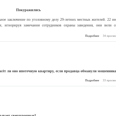
Покуражились
ное заключение по уголовному делу 29-летних местных жителей. 22 и
е, игнорируя замечания сотрудников охраны заведения, они вели с
Подробнее
34 просмо
о Про
пасёт ли оно ипотечную квартиру, если продавца обманули мошенник
Подробнее
о Защитит о
33 просмо
итывает сверхурочные?