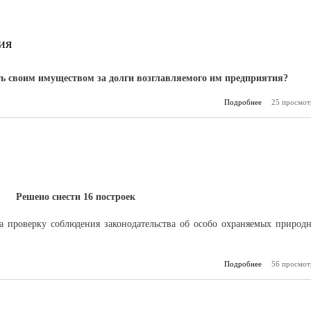
ия
ь своим имуществом за долги возглавляемого им предприятия?
Подробнее
25 просмот
о Кт
принимал
Решено снести 16 построек
а проверку соблюдения законодательства об особо охраняемых природ
Подробнее
56 просмот
о Про