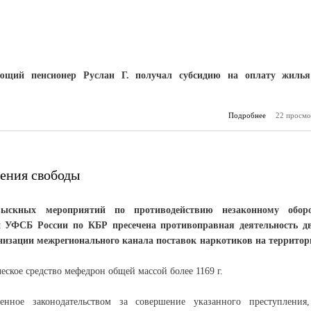
ющий пенсионер Руслан Г. получал субсидию на оплату жиль
Подробнее
22 просмо
о Не бе
п
ения свободы
азыскных мероприятий по противодействию незаконному обор
и УФСБ России по КБР пресечена противоправная деятельность д
низации межрегионального канала поставок наркотиков на террито
еское средство мефедрон общей массой более 1169 г.
ренное законодательством за совершение указанного преступления