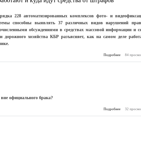
работают и куда идут средства от штрафов
рядка 228 автоматизированных комплексов фото- и видеофикса
темы способны выявлять 37 различных видов нарушений пра
гочисленными обсуждениями в средствах массовой информации и с
и дорожного хозяйства КБР разъясняет, как на самом деле работ
лике.
Подробнее
о Камеры на
84 просмо
КБР: как р
куда идут ср
 вне официального брака?
Подробнее
о Ипотека вн
32 просмо