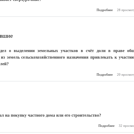
Подробнее
о Войти в пол
28 просмот
ившие
 дел о выделении земельных участков в счёт доли в праве об
 из земель сельскохозяйственного назначения привлекать к участи
олей?
Подробнее
о Привлекаютс
20 просмот
воз
л на покупку частного дома или его строительство?
Подробнее
о Не всё так
32 просмо