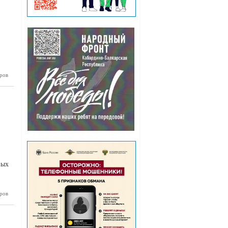
ров
о реально
 решения
ных
ров
куратура
сообщает