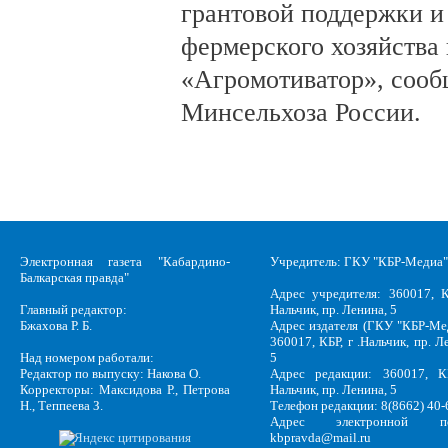
грантовой поддержки и
фермерского хозяйства 
«Агромотиватор», сооб
Минсельхоза России.
Электронная газета "Кабардино-
Учредитель: ГКУ "КБР-Медиа"
Балкарская правда"
Адрес учредителя: 360017, К
Главный редактор:
Нальчик, пр. Ленина, 5
Бжахова Р. Б.
Адрес издателя (ГКУ "КБР-Ме
360017, КБР, г .Нальчик, пр. Л
Над номером работали:
5
Редактор по выпуску: Накова О.
Адрес редакции: 360017, КБ
Корректоры: Максидова Р., Петрова
Нальчик, пр. Ленина, 5
Н., Теппеева З.
Телефон редакции: 8(8662) 40-
Адрес электронной по
kbpravda@mail.ru