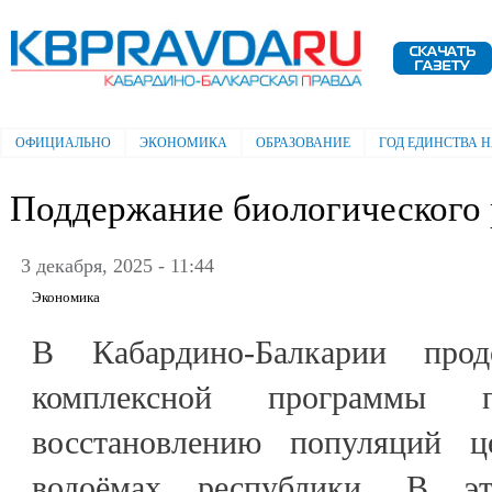
Пе
ос
Электронная газета "Кабардино-
со
Балкарская правда"
ОФИЦИАЛЬНО
ЭКОНОМИКА
ОБРАЗОВАНИЕ
ГОД ЕДИНСТВА 
Главное меню
Поддержание биологического 
3 декабря, 2025 - 11:44
Экономика
В Кабардино-Балкарии прод
комплексной программы
восстановлению популяций 
водоёмах республики. В э