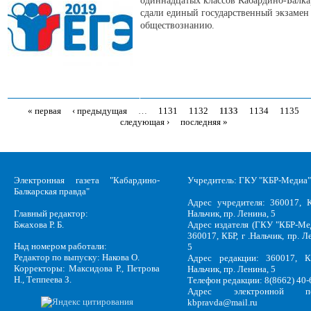
одиннадцатых классов Кабардино-Балк
сдали единый государственный экзамен
обществознанию.
« первая
‹ предыдущая
…
1131
1132
1133
1134
1135
Страницы
следующая ›
последняя »
Электронная газета "Кабардино-
Учредитель: ГКУ "КБР-Медиа"
Балкарская правда"
Адрес учредителя: 360017, К
Главный редактор:
Нальчик, пр. Ленина, 5
Бжахова Р. Б.
Адрес издателя (ГКУ "КБР-Ме
360017, КБР, г .Нальчик, пр. Л
Над номером работали:
5
Редактор по выпуску: Накова О.
Адрес редакции: 360017, КБ
Корректоры: Максидова Р., Петрова
Нальчик, пр. Ленина, 5
Н., Теппеева З.
Телефон редакции: 8(8662) 40-
Адрес электронной по
kbpravda@mail.ru