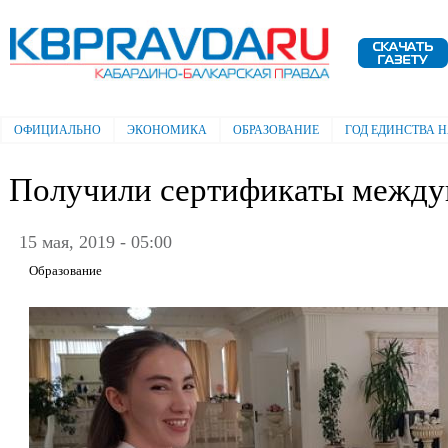
Пе
ос
Электронная газета "Кабардино-
со
Балкарская правда"
ОФИЦИАЛЬНО
ЭКОНОМИКА
ОБРАЗОВАНИЕ
ГОД ЕДИНСТВА 
Главное меню
Получили сертификаты между
15 мая, 2019 - 05:00
Образование