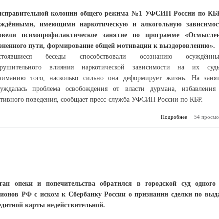
исправительной колонии общего режима №1 УФСИН России по КБ
уждёнными, имеющими наркотическую и алкогольную зависимос
овели психопрофилактическое занятие по программе «Осмысле
зненного пути, формирование общей мотивации к выздоровлению».
стоявшиеся беседы способствовали осознанию осуждённы
зрушительного влияния наркотической зависимости на их судь
ниманию того, насколько сильно она деформирует жизнь. На заня
суждалась проблема освобождения от власти дурмана, избавления
ктивного поведения, сообщает пресс-служба УФСИН России по КБР.
Подробнее
54 просмо
о Для 
ган опеки и попечительства обратился в городской суд одного
гионов РФ с иском к Сбербанку России о признании сделки по выд
едитной карты недействительной.