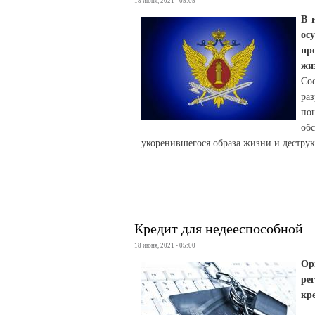
18 июня, 2021 - 05:05
В 
ос
пр
жи
Со
ра
по
об
укоренившегося образа жизни и дестру
Кредит для недееспособной
18 июня, 2021 - 05:00
Ор
ре
кр