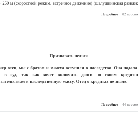
+ 250 м (скоростной режим, встречное движение) (шалушкинская развязк
Подробнее
о Плюс восем
82 просмо
Признавать нельзя
мер отец, мы с братом и мачеха вступили в наследство. Она подала
с в суд, так как хочет включить долги по своим кредит
язательствам в наследственную массу. Отец о кредитах не знал».
Подробнее
44 просмо
о Конс