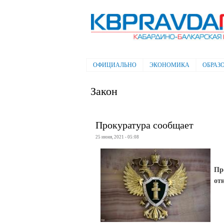
Электронная газета "Кабардино-
Балкарская правда"
ОФИЦИАЛЬНО
ЭКОНОМИКА
ОБРАЗ
Главное меню
Закон
Прокуратура сообщает
25 июня, 2021 - 05:08
Пр
от