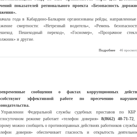
ачений показателей регионального проекта «Безопасность дорожн
ижения».
начала года в Кабардино-Балкарии организованы рейды, направленные
ижение смертности: «Нетрезвый водитель», «Ремень безопасност
ешеход. Пешеходный переход», «Госномер», «Прозрачное стекл
олжник» и другие.
Подробнее
о Профилак
46 просмот
оевременные сообщения о фактах коррупционных действ
особствуют эффективной работе по пресечению нарушен
конодательства.
Управлении Федеральной службы судебных приставов по КБ
углосуточном режиме работает «телефон доверия»
8(8662) 40-71-72
,
торому можно сообщить о противоправных действиях работников службы
елефон доверия» обеспечивает гласность и открытость деятельно