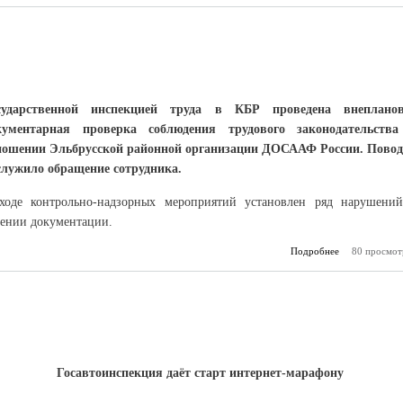
сударственной инспекцией труда в КБР проведена внеплано
кументарная проверка соблюдения трудового законодательств
ношении Эльбрусской районной организации ДОСААФ России. Пово
служило обращение сотрудника.
ходе контрольно-надзорных мероприятий установлен ряд нарушени
дении документации.
Подробнее
о Зарплата – р
80 просмот
Госавтоинспекция даёт старт интернет-марафону