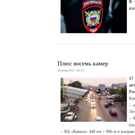
В 
пл
Плюс восемь камер
18 июня, 2021 - 05:12
17
ав
Ро
Ка
– 
Ле
– 
(ша
– ФД «Кавказ» 448 км + 900 м в направ