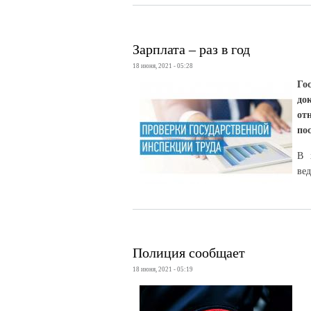
Зарплата – раз в год
18 июня, 2021 - 05:28
Го
до
от
по
В 
ве
Полиция сообщает
18 июня, 2021 - 05:19