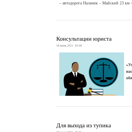
– автодорога Нальчик – Майский 23 км 
Консультации юриста
18 июня, 2021 - 05:08
«У
на
об
Для выхода из тупика