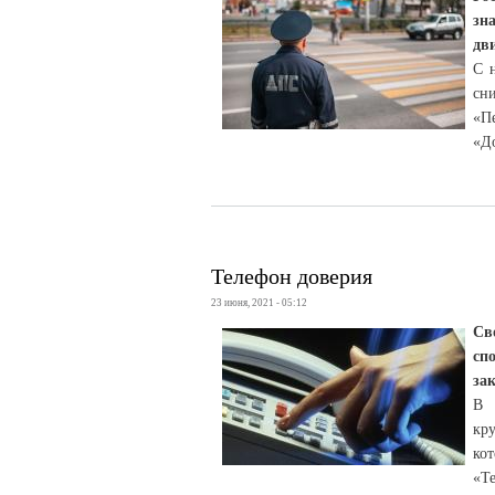
зн
дв
С 
сн
«П
«Д
Телефон доверия
23 июня, 2021 - 05:12
Св
сп
за
В 
кр
ко
«Т