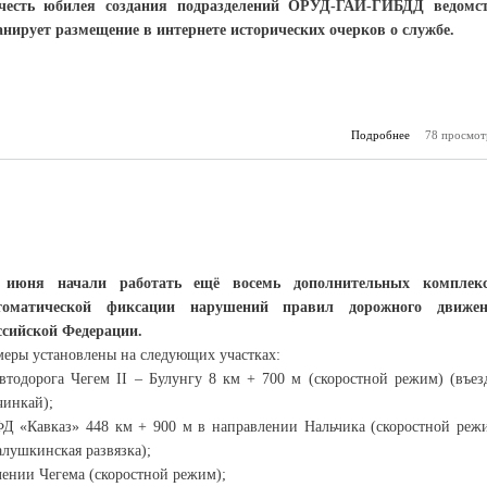
честь юбилея создания подразделений ОРУД-ГАИ-ГИБДД ведомс
анирует размещение в интернете исторических очерков о службе.
Подробнее
о Полиция со
78 просмот
 июня начали работать ещё восемь дополнительных комплек
томатической фиксации нарушений правил дорожного движе
ссийской Федерации.
меры установлены на следующих участках:
автодорога Чегем II – Булунгу 8 км + 700 м (скоростной режим) (въез
чинкай);
ФД «Кавказ» 448 км + 900 м в направлении Нальчика (скоростной реж
лушкинская развязка);
лении Чегема (скоростной режим);