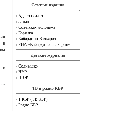
Сетевые издания
Адыгэ псалъэ
Заман
Советская молодежь
Горянка
вая
Кабардино-Балкария
а в
РИА «Кабардино-Балкария»
дом
Детские журналы
Солнышко
й в
НУР
НЮР
аз в год
ров
ТВ и радио КБР
1 КБР (ТВ КБР)
Радио КБР