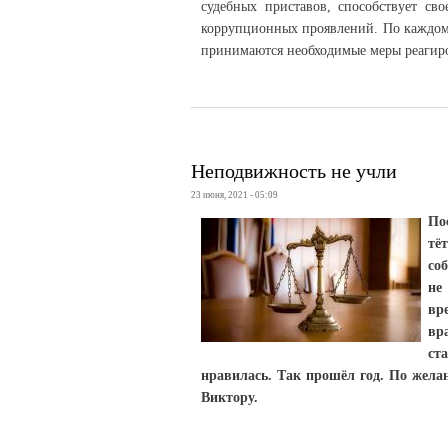
судебных приставов, способствует с
коррупционных проявлений. По каждому
принимаются необходимые меры реагир
Неподвижность не учли
23 июня, 2021 - 05:09
По
тё
со
не
вр
вр
ст
нравилась. Так прошёл год. По жела
Виктору.