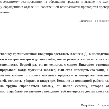
воевременному реагированию на обращения граждан и выявлению фак
 обращению в отделении собственной безопасности проводится провер
ования.
Подробнее
о Телефон дов
58 просмот
скольку трёхкомнатная квартира досталась Алексею Д. в наследство
тки – сестры матери – до женитьбы, после развода жильё осталось в 
бственности. Второй раз он не женился, с сыном Виктором отноше
 прерывал. Когда мужчина заболел, сын стал навещать его чаще, а
еменем юноше пришлось покупать продукты и лекарства, вызыв
ачей, готовить, убирать в квартире. Когда из-за посменной работы с
ало трудно справляться самому, он нанял сиделку, которая о
нию отца было составлено завещание, всё имущество доставалось с
Подробнее
о Неподвиж
31 просм