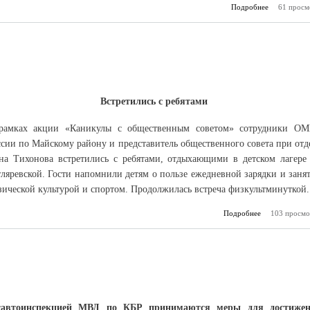
Подробнее
61 просм
о Про
Встретились с ребятами
рамках акции «Каникулы с общественным советом» сотрудники О
сии по Майскому району и представитель общественного совета при отд
на Тихонова встретились с ребятами, отдыхающими в детском лагере 
ляревской. Гости напомнили детям о пользе ежедневной зарядки и заня
зической культурой и спортом. Продолжилась встреча физкультминуткой.
Подробнее
о Полиция со
103 просмо
савтоинспекцией МВД по КБР принимаются меры для достиже