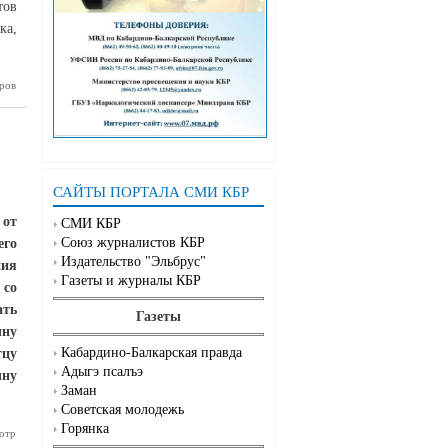
тов
ка,
ерия
ров
САЙТЫ ПОРТАЛА СМИ КБР
 от
СМИ КБР
Союз журналистов КБР
его
Издательство "Эльбрус"
ния
Газеты и журналы КБР
 со
ать
Газеты
ыну
Кабардино-Балкарская правда
тцу
Адыгэ псалъэ
ыну
Заман
Советская молодежь
Горянка
ность не
отр
учли