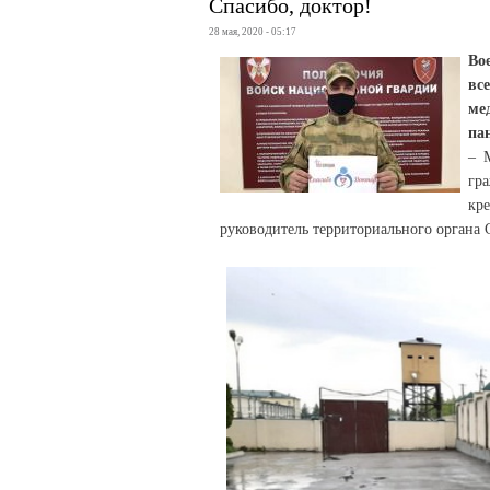
Спасибо, доктор!
28 мая, 2020 - 05:17
Во
вс
ме
па
– 
гр
кр
руководитель территориального органа 