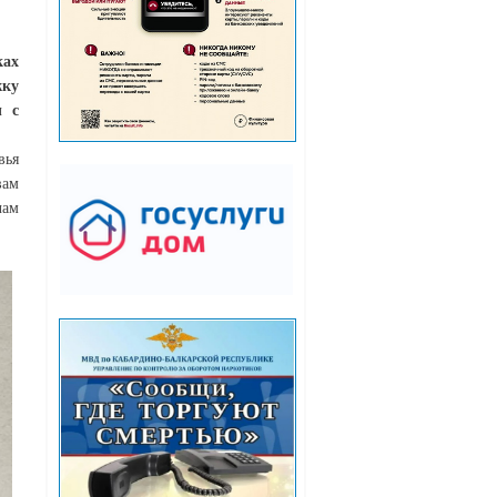
ках
ку
ы с
вья
вам
чам