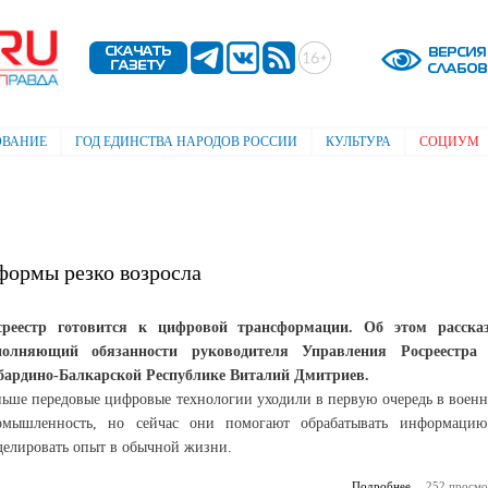
Перейти к
основному
содержанию
ОВАНИЕ
ГОД ЕДИНСТВА НАРОДОВ РОССИИ
КУЛЬТУРА
СОЦИУМ
формы резко возросла
среестр готовится к цифровой трансформации. Об этом расска
полняющий обязанности руководителя Управления Росреестра
бардино-Балкарской Республике Виталий Дмитриев.
ньше передовые цифровые технологии уходили в первую очередь в воен
омышленность, но сейчас они помогают обрабатывать информаци
делировать опыт в обычной жизни.
Подробнее
252 просмо
о Акту