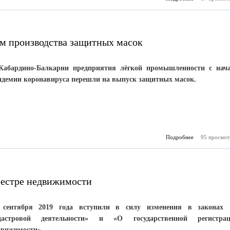
парковой те
м производства защитных масок
Кабардино-Балкарии предприятия лёгкой промышленности с нач
ндемии коронавируса перешли на выпуск защитных масок.
Подробнее
95 просмот
о О
необходим
прои
защитн
еестре недвижимости
 сентября 2019 года вступили в силу изменения в законах
дастровой деятельности» и «О государственной регистра
движимости».