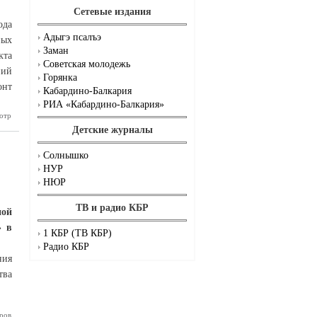
Сетевые издания
ода
Адыгэ псалъэ
ных
Заман
кта
Советская молодежь
ний
Горянка
онт
Кабардино-Балкария
РИА «Кабардино-Балкария»
отр
олжается
т центра
Детские журналы
культуры
Солнышко
НУР
НЮР
ТВ и радио КБР
ной
» в
1 КБР (ТВ КБР)
Радио КБР
ния
тва
ров
на часть