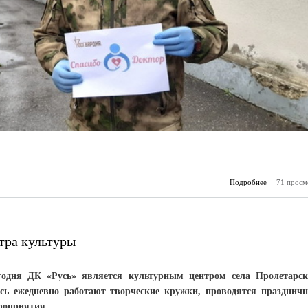
Подробнее
о Спасибо, 
71 просм
тра культуры
годня ДК «Русь» является культурным центром села Пролетарск
есь ежедневно работают творческие кружки, проводятся празднич
роприятия.