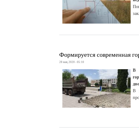
По
за
Формируется современная гор
28 мая, 2020 - 05:10
В 
го
дв
В 
пр