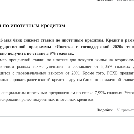
цифровой п
резко
и по ипотечным кредитам
26 мая банк снижает ставки по ипотечным кредитам. Кредит в рам
сударственной программы «Ипотека с господдержкой 2020» теп
жно получить по ставке 5,9% годовых.
змер процентной ставки по ипотеке для покупки жилья на вторично
рвичном рынках также уменьшен и составляет от 8,05% годовых 
едитов с первоначальным взносом от 20%. Кроме того, РСХБ предлаг
инансировать ранее взятый кредит в другом банке по сниженной ставке
 специальным ипотечным предложением по ставке 7,99% годовых. Усло
нсирования ранее полученных ипотечных кредитов.
Подробнее
50 просмот
о Россел
снизил 
ипотечным 