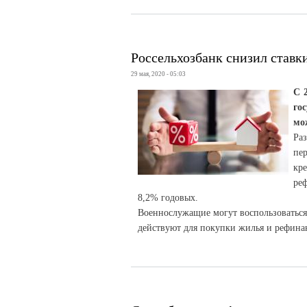
Россельхозбанк снизил ставк
29 мая, 2020 - 05:03
С 
го
мо
Ра
пе
кр
реф
8,2% годовых.
Военнослужащие могут воспользоваться
действуют для покупки жилья и рефина