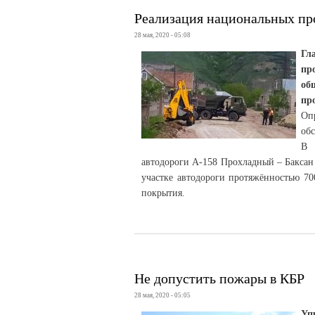
Реализация национальных пр
28 мая, 2020 - 05:08
Гл
пр
об
пр
Оп
обс
В 
автодороги А-158 Прохладный – Баксан 
участке автодороги протяжённостью 70
покрытия.
Не допустить пожары в КБР
28 мая, 2020 - 05:05
Уп