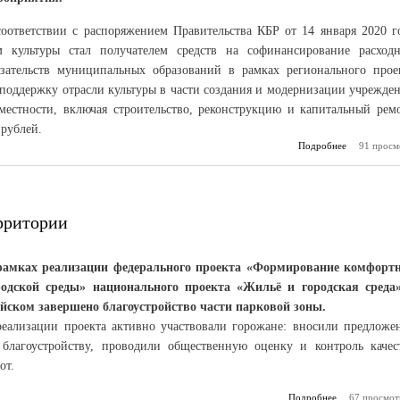
соответствии с распоряжением Правительства КБР от 14 января 2020 г
м культуры стал получателем средств на софинансирование расход
язательств муниципальных образований в рамках регионального прое
 поддержку отрасли культуры в части создания и модернизации учрежде
 местности, включая строительство, реконструкцию и капитальный рем
 рублей.
Подробнее
91 просм
о Прод
капремон
рритории
рамках реализации федерального проекта «Формирование комфорт
родской среды» национального проекта «Жильё и городская среда
йском завершено благоустройство части парковой зоны.
реализации проекта активно участвовали горожане: вносили предложе
 благоустройству, проводили общественную оценку и контроль качес
от.
Подробнее
67 просмот
о Обновле