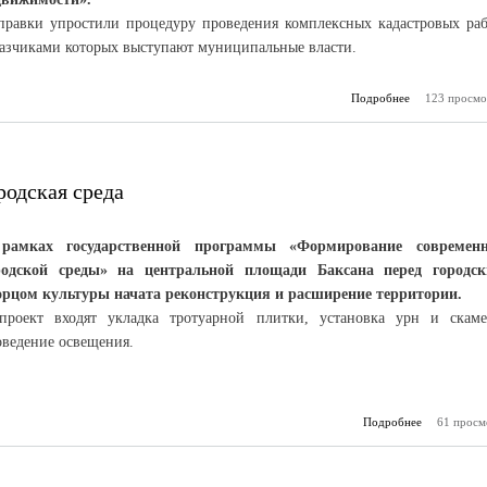
правки упростили процедуру проведения комплексных кадастровых раб
казчиками которых выступают муниципальные власти.
Подробнее
123 просмо
о Заполнит
пятна» 
недв
одская среда
рамках государственной программы «Формирование современ
родской среды» на центральной площади Баксана перед городс
орцом культуры начата реконструкция и расширение территории.
проект входят укладка тротуарной плитки, установка урн и скаме
оведение освещения.
Подробнее
61 просм
о Фор
сов
городск