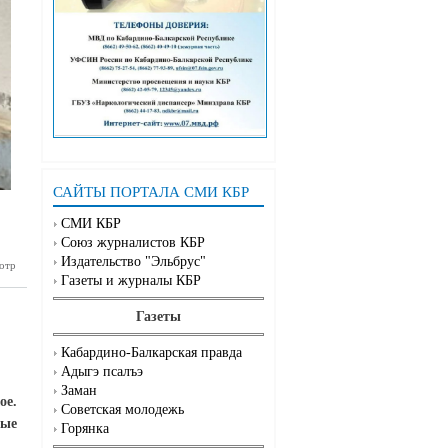
САЙТЫ ПОРТАЛА СМИ КБР
СМИ КБР
Союз журналистов КБР
Издательство "Эльбрус"
доктор!
отр
Газеты и журналы КБР
Газеты
Кабардино-Балкарская правда
Адыгэ псалъэ
Заман
ое.
Советская молодежь
ные
Горянка