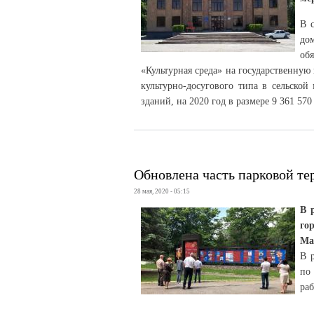
В 
до
об
«Культурная среда» на государственную
культурно-досугового типа в сельской
зданий, на 2020 год в размере 9 361 570
Обновлена часть парковой те
28 мая, 2020 - 05:15
В 
го
Ма
В 
по
раб