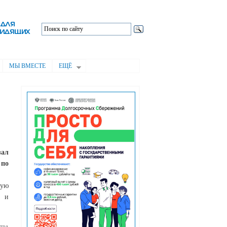
МЫ ВМЕСТЕ
ЕЩЁ
зал
 по
ную
ю и
тра
альность