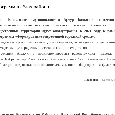
ограмм в сёлах района
ава Баксанского муниципалитета Артур Балкизов совместн
офильными заместителями посетил селение Жанхотеко, г
щественные территории будут благоустроены в 2021 году в рам
ограммы «Формирование современной городской среды».
ределены сроки разработки дизайн-проекта, проведения общественн
уждения и утверждения проекта до конца текущего года.
селении Атажукино проинспектирована реконструкция подъезда
– Эльбрус – пер. Иванова – ул. Апшева к школе №3 с. Атажукино. На э
0 метров подготовлено основание для установки бордюров и асфальтов
Подробнее
82 просмо
о Р
наци
программ
равление Росреестра по Кабардино-Балкарской Республике регуля