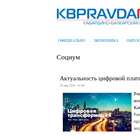
Электронная газета "Кабардино-
Балкарская правда"
ОФИЦИАЛЬНО
ЭКОНОМИКА
ОБРАЗ
Главное меню
Социум
Актуальность цифровой плат
29 мая, 2020 - 05:04
Ро
ис
Ка
Ра
пр
мо