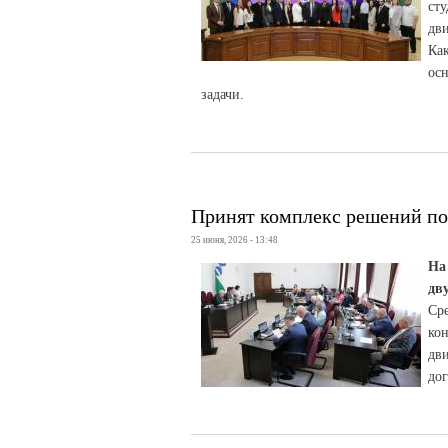
ст
дв
Как
ос
задачи.
Принят комплекс решений по
25 июня, 2026 - 13:48
На
дв
Ср
ко
дв
дог