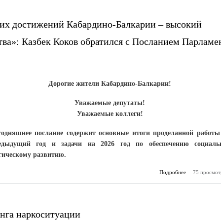
их достижений Кабардино-Балкарии – высокий
ва»: Казбек Коков обратился с Посланием Парламе
Дорогие жители Кабардино-Балкарии!
Уважаемые депутаты!
Уважаемые коллеги!
годняшнее послание содержит основные итоги проделанной работы
едыдущий год и задачи на 2026 год по обеспечению социаль
гическому развитию.
Подробнее
о «В основе 
75 просмот
и
до
Кабардино-Ба
высокий
конс
нга наркоситуации
общества
Коков об