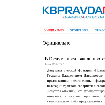
Электронная газета "Кабардино-
Балкарская правда"
ОФИЦИАЛЬНО
ЭКОНОМИКА
ОБРАЗ
Главное меню
Официально
В Госдуме предложили проте
9 июля, 2026 - 12:02
Депутаты думской фракции «Новые
Госдумы Владиславом Даванковым 
предложением ввести единый федер
категорий граждан, говорится в соо
Депутаты отметили, что зубопротезиро
относится к базовой программе об
самостоятельно либо предоставляется