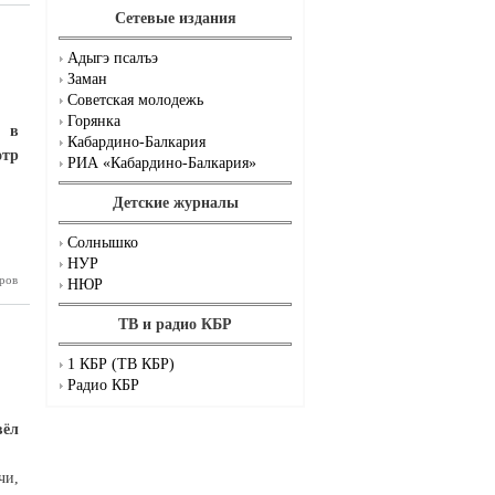
им. В.М.
Сетевые издания
Кокова
Адыгэ псалъэ
Заман
Советская молодежь
Горянка
я в
Кабардино-Балкария
отр
РИА «Кабардино-Балкария»
Детские журналы
Солнышко
НУР
«Россия»
ров
НЮР
 будущий
бардино-
ТВ и радио КБР
Балкарии
1 КБР (ТВ КБР)
Радио КБР
вёл
чи,