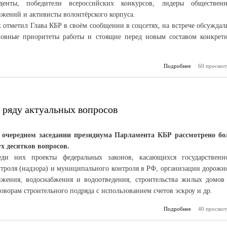
уденты, победители всероссийских конкурсов, лидеры обществен
ижений и активисты волонтёрского корпуса.
 отметил Глава КБР в своём сообщении в соцсетях, на встрече обсуждал
новные приоритеты работы и стоящие перед новым составом конкрет
Подробнее
60 просмот
о Особое 
патриот
во
 ряду актуальных вопросов
 очередном заседании президиума Парламента КБР рассмотрено бо
ух десятков вопросов.
еди них проекты федеральных законов, касающихся государственн
нтроля (надзора) и муниципального контроля в РФ, организации дорожн
ижения, водоснабжения и водоотведения, строительства жилых домов
оворам строительного подряда с использованием счетов эскроу и др.
Подробнее
40 просмот
о Принят 
решений
актуальных 