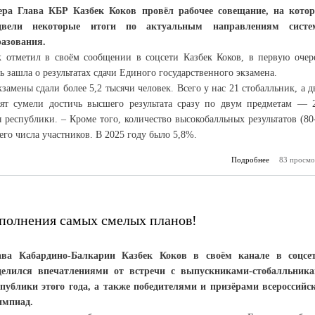
ера Глава КБР Казбек Коков провёл рабочее совещание, на кото
двели некоторые итоги по актуальным направлениям сист
разования.
к отметил в своём сообщении в соцсети Казбек Коков, в первую очер
ь зашла о результатах сдачи Единого государственного экзамена.
замены сдали более 5,2 тысячи человек. Всего у нас 21 стобалльник, а д
бят сумели достичь высшего результата сразу по двум предметам — 
 республики. – Кроме того, количество высокобалльных результатов (80
его числа участников. В 2025 году было 5,8%.
Подробнее
83 просмо
о 
Кабардино-
растут пока
естественно
напр
сполнения самых смелых планов!
ава Кабардино-Балкарии Казбек Коков в своём канале в соцсе
делился впечатлениями от встречи с выпускниками-стобалльник
спублики этого года, а также победителями и призёрами всероссийс
импиад.