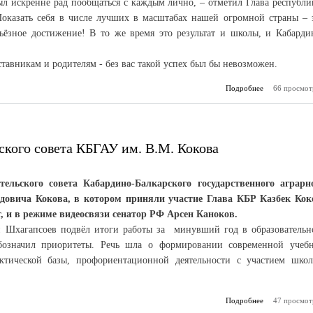
ыл искренне рад пообщаться с каждым лично, – отметил Глава республи
Показать себя в числе лучших в масштабах нашей огромной страны – 
рьёзное достижение! В то же время это результат и школы, и Кабарди
ставникам и родителям - без вас такой успех был бы невозможен.
Подробнее
66 просмот
о Удач
соз
исполнен
смелых
ского совета КБГАУ им. В.М. Кокова
тельского совета Кабардино-Балкарского государственного аграрн
довича Кокова, в котором приняли участие Глава КБР Казбек Кок
, и в режиме видеосвязи сенатор РФ Арсен Каноков.
би Шхагапсоев подвёл итоги работы за минувший год в образовательн
бозначил приоритеты. Речь шла о формировании современной учеб
актической базы, профориентационной деятельности с участием шко
Подробнее
47 просмот
о Первое 
попечит