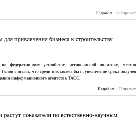
Подробнее
147 просмот
о В
пр
протезировать
ОМС льгот
вс
для привлечения бизнеса к строительству
по федеративному устройству, региональной политике, местн
Голов считает, что среди них может быть увеличение срока получе
бщении информационного агентства ТАСС.
Подробнее
27 просмот
о В СФ пр
новые 
привлечения 
строи
соц
 растут показатели по естественно-научным