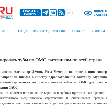
Перейти к
основному
содержанию
ОВАНИЕ
ГОД ЕДИНСТВА НАРОДОВ РОССИИ
КУЛЬТУРА
СОЦИУМ
зировать зубы по ОМС льготникам по всей стране
 люди» Александр Дёмин, Роза Чемерис во главе с вице-спике
направили письмо министру здравоохранения Михаилу Мурашк
альный сертификат на протезирование зубов по ОМС для льгот
бщении ТАСС.
вание, включая изготовление коронок и зубных протезов, как правило,
язательного медицинского страхования и оплачивается граждан
 отдельным льготным категориям в рамках региональных мер социаль