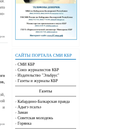
ки.
это
но-
ров
и на пути
идания и
ия самых
 планов!
САЙТЫ ПОРТАЛА СМИ КБР
СМИ КБР
Союз журналистов КБР
Издательство "Эльбрус"
ого
Газеты и журналы КБР
ов,
Газеты
ой,
ной
Кабардино-Балкарская правда
Адыгэ псалъэ
л и
Заман
Советская молодежь
Горянка
ров
заседание
ельского