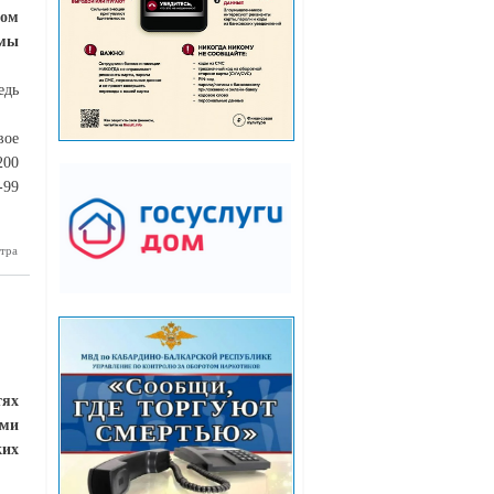
ром
емы
едь
вое
200
-99
тра
На ЕГЭ в
Балкарии
затели по
-научным
авлениям
тях
ами
ких