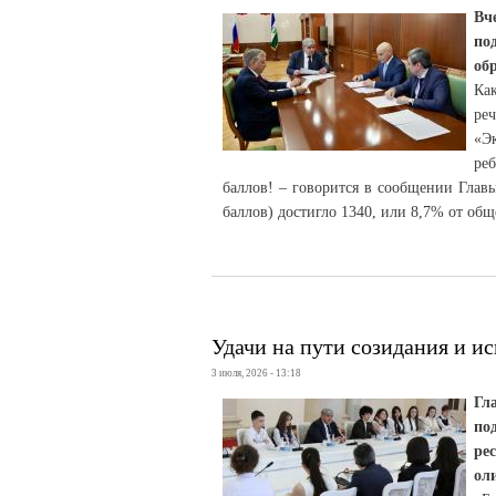
Вч
по
об
Ка
реч
«Эк
ре
баллов! – говорится в сообщении Главы
баллов) достигло 1340, или 8,7% от общ
Удачи на пути созидания и и
3 июля, 2026 - 13:18
Гл
по
ре
ол