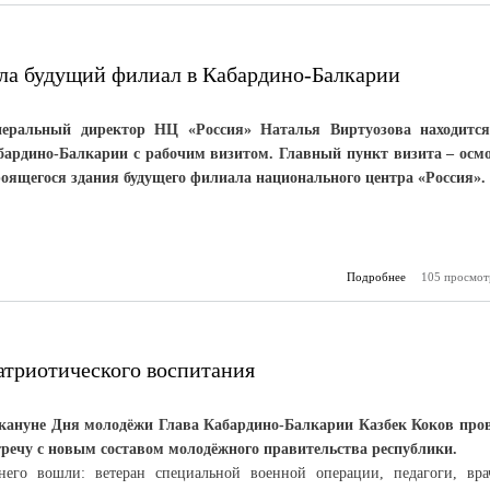
совета КБГАУ 
ла будущий филиал в Кабардино-Балкарии
неральный директор НЦ «Россия» Наталья Виртуозова находитс
бардино-Балкарии с рабочим визитом. Главный пункт визита – осм
роящегося здания будущего филиала национального центра «Россия».
Подробнее
о Команда НЦ 
105 просмот
посетила
филиал в Ка
атриотического воспитания
кануне Дня молодёжи Глава Кабардино-Балкарии Казбек Коков про
тречу с новым составом молодёжного правительства республики.
него вошли: ветеран специальной военной операции, педагоги, вра