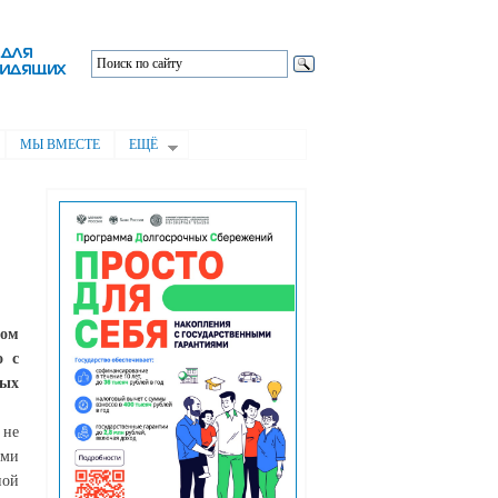
МЫ ВМЕСТЕ
ЕЩЁ
ром
о с
ных
 не
ами
ной