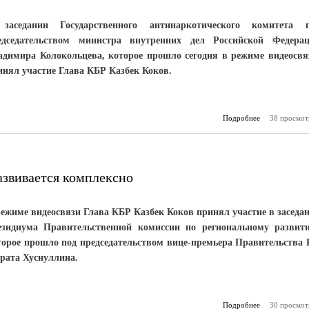
П
Парлам
заседании Государственного антинаркотического комитета 
едседательством министра внутренних дел Российской Федера
адимира Колокольцева, которое прошло сегодня в режиме видеосвя
инял участие Глава КБР Казбек Коков.
Подробнее
о Рассмотре
38 просмот
мон
нарко
азвивается комплексно
режиме видеосвязи Глава КБР Казбек Коков принял участие в заседа
езидиума Правительственной комиссии по региональному развит
торое прошло под председательством вице-премьера Правительства
рата Хуснуллина.
Подробнее
о Инфраструк
30 просмот