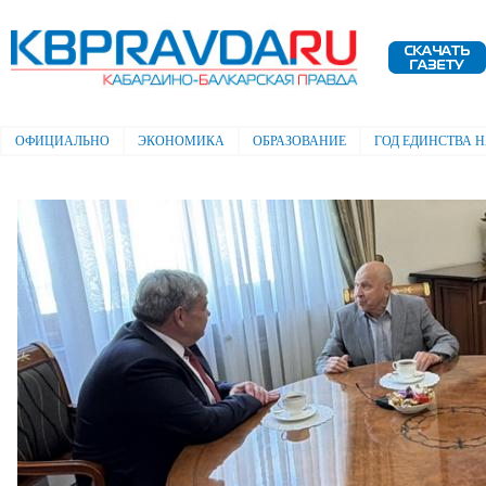
Пе
ос
Электронная газета "Кабардино-
со
Балкарская правда"
ОФИЦИАЛЬНО
ЭКОНОМИКА
ОБРАЗОВАНИЕ
ГОД ЕДИНСТВА 
Главное меню