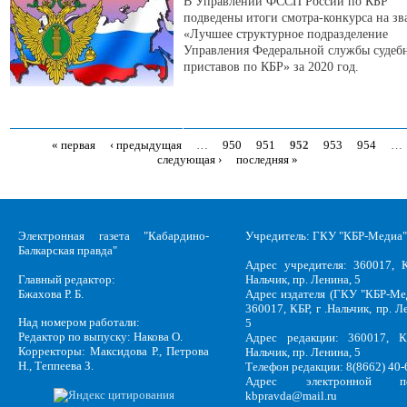
В Управлении ФССП России по КБР
подведены итоги смотра-конкурса на зв
«Лучшее структурное подразделение
Управления Федеральной службы судеб
приставов по КБР» за 2020 год.
« первая
‹ предыдущая
…
950
951
952
953
954
…
Страницы
следующая ›
последняя »
Электронная газета "Кабардино-
Учредитель: ГКУ "КБР-Медиа"
Балкарская правда"
Адрес учредителя: 360017, К
Главный редактор:
Нальчик, пр. Ленина, 5
Бжахова Р. Б.
Адрес издателя (ГКУ "КБР-Ме
360017, КБР, г .Нальчик, пр. Л
Над номером работали:
5
Редактор по выпуску: Накова О.
Адрес редакции: 360017, КБ
Корректоры: Максидова Р., Петрова
Нальчик, пр. Ленина, 5
Н., Теппеева З.
Телефон редакции: 8(8662) 40-
Адрес электронной по
kbpravda@mail.ru