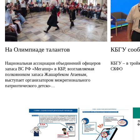
На Олимпиаде талантов
КБГУ соо
Национальная ассоциация объединений офицеров
КБГУ – в тройк
запаса ВС РФ «Мегапир» в КБР, возглавляемая
СКФО
полковником запаса Жашарбеком Атаевым,
выступает организатором межрегионального
патриотического детско-...