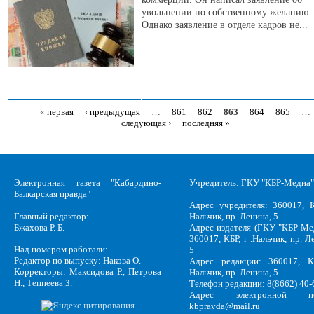
увольнении по собственному желанию.
Однако заявление в отделе кадров не...
« первая
‹ предыдущая
…
861
862
863
864
865
…
Страницы
следующая ›
последняя »
Электронная газета "Кабардино-
Учредитель: ГКУ "КБР-Медиа"
Балкарская правда"
Адрес учредителя: 360017, К
Главный редактор:
Нальчик, пр. Ленина, 5
Бжахова Р. Б.
Адрес издателя (ГКУ "КБР-Ме
360017, КБР, г .Нальчик, пр. Л
Над номером работали:
5
Редактор по выпуску: Накова О.
Адрес редакции: 360017, КБ
Корректоры: Максидова Р., Петрова
Нальчик, пр. Ленина, 5
Н., Теппеева З.
Телефон редакции: 8(8662) 40-
Адрес электронной по
kbpravda@mail.ru