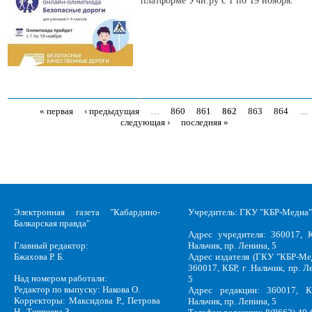
платформе Учи.ру с 1 по 19 ноября.
« первая
‹ предыдущая
…
860
861
862
863
864
…
Страницы
следующая ›
последняя »
Электронная газета "Кабардино-
Учредитель: ГКУ "КБР-Медиа"
Балкарская правда"
Адрес учредителя: 360017, К
Главный редактор:
Нальчик, пр. Ленина, 5
Бжахова Р. Б.
Адрес издателя (ГКУ "КБР-Ме
360017, КБР, г .Нальчик, пр. Л
Над номером работали:
5
Редактор по выпуску: Накова О.
Адрес редакции: 360017, КБ
Корректоры: Максидова Р., Петрова
Нальчик, пр. Ленина, 5
Н., Теппеева З.