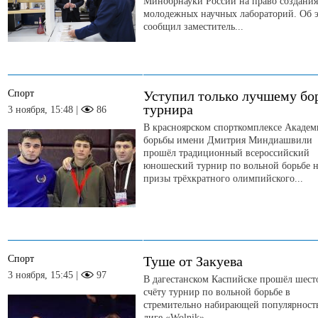
Минобрнауки России на право создания
молодежных научных лабораторий. Об 
сообщил заместитель...
Спорт
Уступил только лучшему бо
турнира
3 ноября, 15:48 |
86
В красноярском спорткомплексе Акаде
борьбы имени Дмитрия Миндиашвили
прошёл традиционный всероссийский
юношеский турнир по вольной борьбе 
призы трёхкратного олимпийского...
Спорт
Туше от Закуева
3 ноября, 15:45 |
97
В дагестанском Каспийске прошёл шест
счёту турнир по вольной борьбе в
стремительно набирающей популярност
лиге «Wolnik».