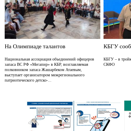
На Олимпиаде талантов
КБГУ соо
Национальная ассоциация объединений офицеров
КБГУ – в тройк
запаса ВС РФ «Мегапир» в КБР, возглавляемая
СКФО
полковником запаса Жашарбеком Атаевым,
выступает организатором межрегионального
патриотического детско-...