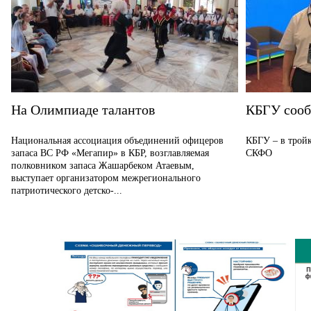
На Олимпиаде талантов
КБГУ соо
Национальная ассоциация объединений офицеров
КБГУ – в тройк
запаса ВС РФ «Мегапир» в КБР, возглавляемая
СКФО
полковником запаса Жашарбеком Атаевым,
выступает организатором межрегионального
патриотического детско-...