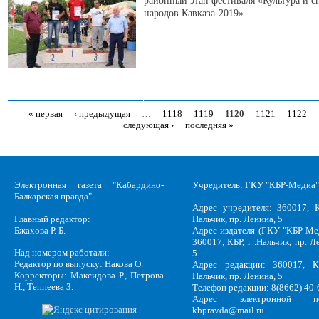
районный этап фестиваля «Культура и с
народов Кавказа-2019».
« первая
‹ предыдущая
…
1118
1119
1120
1121
1122
Страницы
следующая ›
последняя »
Электронная газета "Кабардино-
Учредитель: ГКУ "КБР-Медиа"
Балкарская правда"
Адрес учредителя: 360017, К
Главный редактор:
Нальчик, пр. Ленина, 5
Бжахова Р. Б.
Адрес издателя (ГКУ "КБР-Ме
360017, КБР, г .Нальчик, пр. Л
Над номером работали:
5
Редактор по выпуску: Накова О.
Адрес редакции: 360017, КБ
Корректоры: Максидова Р., Петрова
Нальчик, пр. Ленина, 5
Н., Теппеева З.
Телефон редакции: 8(8662) 40-
Адрес электронной по
kbpravda@mail.ru