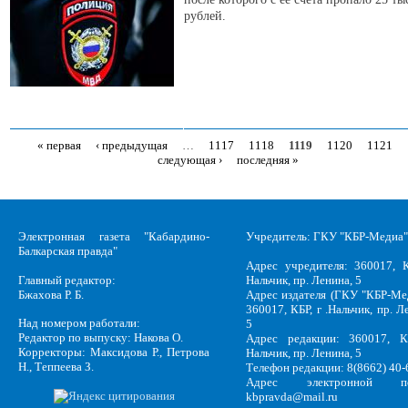
рублей.
« первая
‹ предыдущая
…
1117
1118
1119
1120
1121
Страницы
следующая ›
последняя »
Электронная газета "Кабардино-
Учредитель: ГКУ "КБР-Медиа"
Балкарская правда"
Адрес учредителя: 360017, К
Главный редактор:
Нальчик, пр. Ленина, 5
Бжахова Р. Б.
Адрес издателя (ГКУ "КБР-Ме
360017, КБР, г .Нальчик, пр. Л
Над номером работали:
5
Редактор по выпуску: Накова О.
Адрес редакции: 360017, КБ
Корректоры: Максидова Р., Петрова
Нальчик, пр. Ленина, 5
Н., Теппеева З.
Телефон редакции: 8(8662) 40-
Адрес электронной по
kbpravda@mail.ru