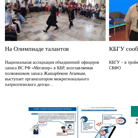
На Олимпиаде талантов
КБГУ соо
Национальная ассоциация объединений офицеров
КБГУ – в тройк
запаса ВС РФ «Мегапир» в КБР, возглавляемая
СКФО
полковником запаса Жашарбеком Атаевым,
выступает организатором межрегионального
патриотического детско-...