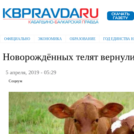
Пе
ос
Электронная газета "Кабардино-
со
Балкарская правда"
ОФИЦИАЛЬНО
ЭКОНОМИКА
ОБРАЗОВАНИЕ
ГОД ЕДИНСТВА 
Главное меню
Новорождённых телят вернули
5 апреля, 2019 - 05:29
Социум