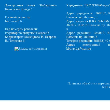
Электронная газета "Кабардино-
Учредитель: ГКУ "КБР-Медиа"
Балкарская правда"
Адрес учредителя: 360017, К
Главный редактор:
Нальчик, пр. Ленина, 5
Бжахова Р. Б.
Адрес издателя (ГКУ "КБР-Ме
360017, КБР, г .Нальчик, пр. Л
Над номером работали:
5
Редактор по выпуску: Накова О.
Адрес редакции: 360017, КБ
Корректоры: Максидова Р., Петрова
Нальчик, пр. Ленина, 5
Н., Теппеева З.
Телефон редакции: 8(8662) 40-
Адрес электронной по
kbpravda@mail.ru
Политика обработки персон
KBP
C