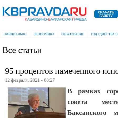
Пе
ос
Электронная газета "Кабардино-
со
Балкарская правда"
ОФИЦИАЛЬНО
ЭКОНОМИКА
ОБРАЗОВАНИЕ
ГОД ЕДИНСТВА 
Главное меню
Все статьи
95 процентов намеченного исп
12 февраля, 2021 - 08:27
В рамках соро
совета мест
Баксанского м