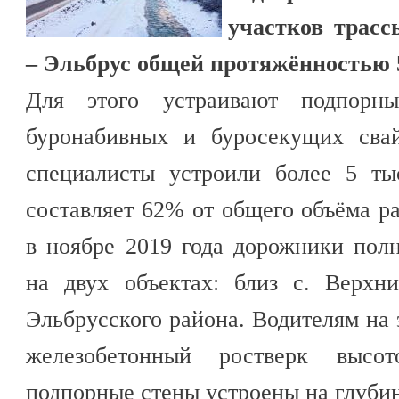
участков трас
– Эльбрус общей протяжённостью 5
Для этого устраивают подпорн
буронабивных и буросекущих сва
специалисты устроили более 5 тыс
составляет 62% от общего объёма ра
в ноябре 2019 года дорожники пол
на двух объектах: близ с. Верхн
Эльбрусского района. Водителям на 
железобетонный ростверк высо
подпорные стены устроены на глубин