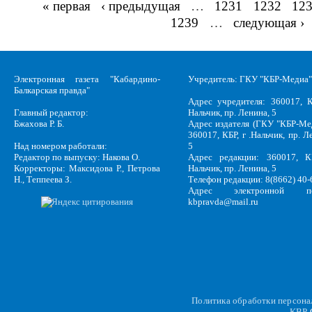
« первая
‹ предыдущая
…
1231
1232
12
Страницы
1239
…
следующая ›
Электронная газета "Кабардино-
Учредитель: ГКУ "КБР-Медиа"
Балкарская правда"
Адрес учредителя: 360017, К
Главный редактор:
Нальчик, пр. Ленина, 5
Бжахова Р. Б.
Адрес издателя (ГКУ "КБР-Ме
360017, КБР, г .Нальчик, пр. Л
Над номером работали:
5
Редактор по выпуску: Накова О.
Адрес редакции: 360017, КБ
Корректоры: Максидова Р., Петрова
Нальчик, пр. Ленина, 5
Н., Теппеева З.
Телефон редакции: 8(8662) 40-
Адрес электронной по
kbpravda@mail.ru
Политика обработки персон
KBP
C