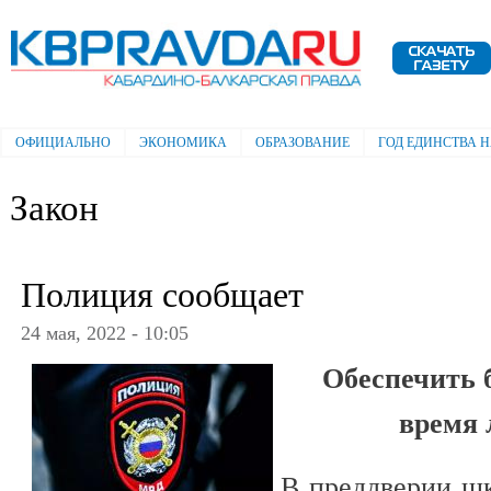
Пе
ос
Электронная газета "Кабардино-
со
Балкарская правда"
ОФИЦИАЛЬНО
ЭКОНОМИКА
ОБРАЗОВАНИЕ
ГОД ЕДИНСТВА 
Главное меню
Закон
Полиция сообщает
24 мая, 2022 - 10:05
Обеспечить б
время 
В преддверии шк