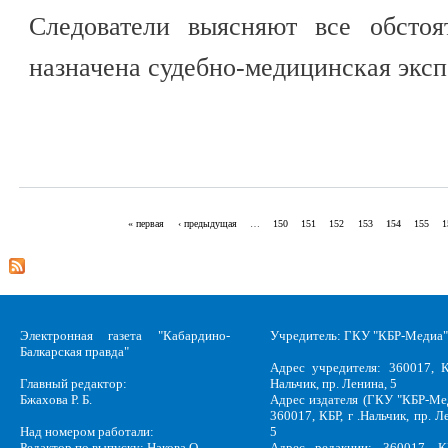
Следователи выясняют все обстоя
назначена судебно-медицинская эксп
« первая
‹ предыдущая
…
150
151
152
153
154
155
1
Страницы
Электронная газета "Кабардино-
Учредитель: ГКУ "КБР-Медиа"
Балкарская правда"
Адрес учредителя: 360017, К
Главный редактор:
Нальчик, пр. Ленина, 5
Бжахова Р. Б.
Адрес издателя (ГКУ "КБР-Ме
360017, КБР, г .Нальчик, пр. Л
Над номером работали:
5
Редактор по выпуску: Накова О.
Адрес редакции: 360017, КБ