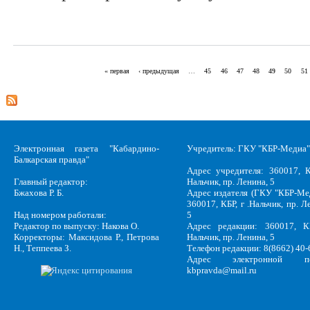
« первая
‹ предыдущая
…
45
46
47
48
49
50
51
Страницы
Электронная газета "Кабардино-
Учредитель: ГКУ "КБР-Медиа"
Балкарская правда"
Адрес учредителя: 360017, К
Главный редактор:
Нальчик, пр. Ленина, 5
Бжахова Р. Б.
Адрес издателя (ГКУ "КБР-Ме
360017, КБР, г .Нальчик, пр. Л
Над номером работали:
5
Редактор по выпуску: Накова О.
Адрес редакции: 360017, КБ
Корректоры: Максидова Р., Петрова
Нальчик, пр. Ленина, 5
Н., Теппеева З.
Телефон редакции: 8(8662) 40-
Адрес электронной по
kbpravda@mail.ru