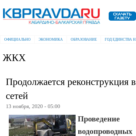
Пе
ос
Электронная газета "Кабардино-
со
Балкарская правда"
ОФИЦИАЛЬНО
ЭКОНОМИКА
ОБРАЗОВАНИЕ
ГОД ЕДИНСТВА 
Главное меню
ЖКХ
Продолжается реконструкция 
сетей
13 ноября, 2020 - 05:00
Проведени
водопроводн