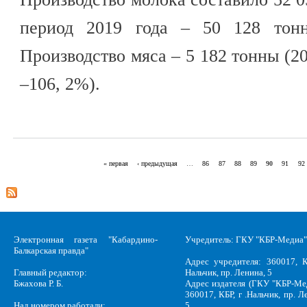
период 2019 года – 50 128 тонн
Производство мяса – 5 182 тонны (201
–106, 2%).
« первая
‹ предыдущая
…
86
87
88
89
90
91
92
Страницы
Электронная газета "Кабардино-
Учредитель: ГКУ "КБР-Медиа"
Балкарская правда"
Адрес учредителя: 360017, К
Главный редактор:
Нальчик, пр. Ленина, 5
Бжахова Р. Б.
Адрес издателя (ГКУ "КБР-Ме
360017, КБР, г .Нальчик, пр. Л
Над номером работали:
5