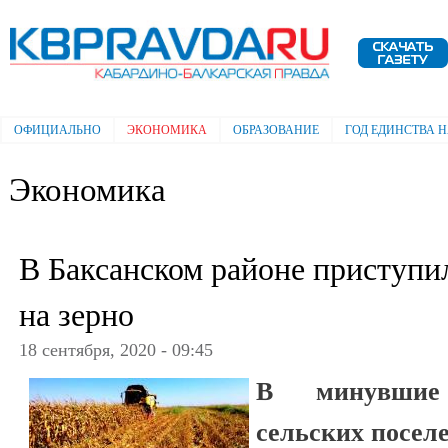
Пе
ос
Электронная газета "Кабардино-
со
Балкарская правда"
ОФИЦИАЛЬНО
ЭКОНОМИКА
ОБРАЗОВАНИЕ
ГОД ЕДИНСТВА 
Главное меню
Экономика
В Баксанском районе приступи
на зерно
18 сентября, 2020 - 09:45
В минувшие
сельских посел