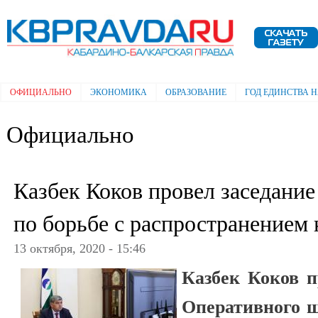
Пе
ос
Электронная газета "Кабардино-
со
Балкарская правда"
ОФИЦИАЛЬНО
ЭКОНОМИКА
ОБРАЗОВАНИЕ
ГОД ЕДИНСТВА 
Главное меню
Официально
Казбек Коков провел заседани
по борьбе с распространением
13 октября, 2020 - 15:46
Казбек Коков п
Оперативного ш