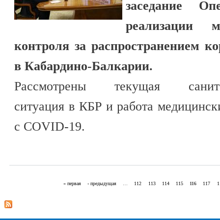
заседание Оп
реализации 
контроля за распространением к
в Кабардино-Балкарии.
Рассмотрены текущая санитарн
ситуация в КБР и работа медицинск
с COVID-19.
« первая
‹ предыдущая
…
112
113
114
115
116
117
1
Страницы