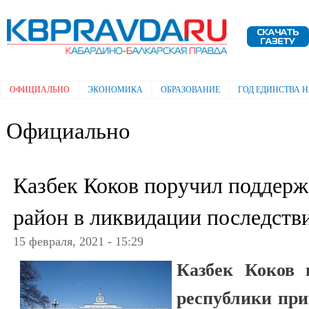
Пе
ос
Электронная газета "Кабардино-
со
Балкарская правда"
ОФИЦИАЛЬНО
ЭКОНОМИКА
ОБРАЗОВАНИЕ
ГОД ЕДИНСТВА 
Главное меню
Официально
Казбек Коков поручил поддерж
район в ликвидации последств
15 февраля, 2021 - 15:29
Казбек Коков 
республики пр