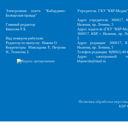
Электронная газета "Кабардино-
Учредитель: ГКУ "КБР-Медиа"
Балкарская правда"
Адрес учредителя: 360017, К
Главный редактор:
Нальчик, пр. Ленина, 5
Бжахова Р. Б.
Адрес издателя (ГКУ "КБР-Ме
360017, КБР, г .Нальчик, пр. Л
Над номером работали:
5
Редактор по выпуску: Накова О.
Адрес редакции: 360017, КБ
Корректоры: Максидова Р., Петрова
Нальчик, пр. Ленина, 5
Н., Теппеева З.
Телефон редакции: 8(8662) 40-
Адрес электронной по
kbpravda@mail.ru
Политика обработки персон
KBP
C