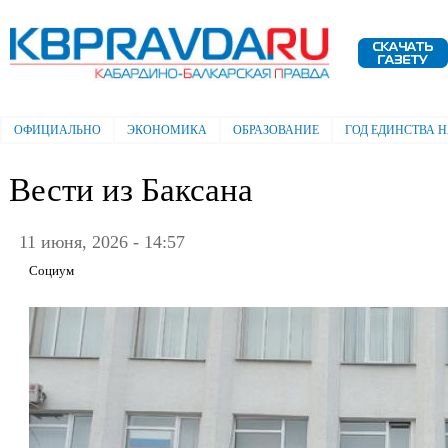
Пе
ос
Электронная газета "Кабардино-
со
Балкарская правда"
ОФИЦИАЛЬНО
ЭКОНОМИКА
ОБРАЗОВАНИЕ
ГОД ЕДИНСТВА 
Главное меню
Вести из Баксана
11 июня, 2026 - 14:57
Социум