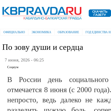
Пе
ос
Электронная газета "Кабардино-
со
Балкарская правда"
ОФИЦИАЛЬНО
ЭКОНОМИКА
ОБРАЗОВАНИЕ
ГОД ЕДИНСТВА 
Главное меню
По зову души и сердца
7 июня, 2026 - 06:25
Социум
В России день социального
отмечается 8 июня (с 2000 года)
непросто, ведь далеко не каж
разделить чужую боль, сопер