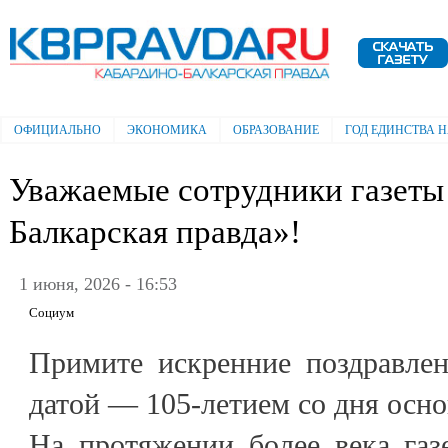
Пе
ос
Электронная газета "Кабардино-
со
Балкарская правда"
ОФИЦИАЛЬНО
ЭКОНОМИКА
ОБРАЗОВАНИЕ
ГОД ЕДИНСТВА 
Главное меню
Уважаемые сотрудники газеты
Балкарская правда»!
1 июня, 2026 - 16:53
Социум
Примите искренние поздравлен
датой — 105-летием со дня осно
На протяжении более века газ