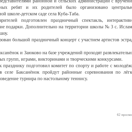
представителями районной и сельских администраций с вручен
ьных ребят и их родителей было организовано центральн
ой школе-детском саде села Куба-Таба.
телей подготовлен праздничный спектакль, интерактивн
кие подарки. Дополнительно на территории школы № 3 с. Исла
шоу.
ован большой праздничный концерт с участием артистов эстр
аксанёнок и Заюково на базе учреждений проходят развлекатель
х групп, играми, викторинами и творческими конкурсами.
празднику подготовил комитет по спорту и работе с молодё
в селе Баксанёнок пройдут районные соревнования по лёг
роведение турнира по настольному теннису.
62 просмо