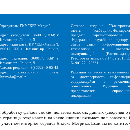
Учредитель: ГКУ "КБР-Медиа"
Сетевое издание "Электронна
газета "Кабардино-Балкарска
Адрес учредителя: 360017, КБР, г.
правда"" зарегистрирована 
альчик, пр. Ленина, 5
Федеральной службе по надзору 
Адрес издателя (ГКУ "КБР-Медиа"):
сфере связи, информационны
60017, КБР, г .Нальчик, пр. Ленина,
технологий и массовы
5
коммуникаций (Роскомнадзор)
Адрес редакции: 360017, КБР, г.
Реестровая запись от 14.09.2018 Э
альчик, пр. Ленина, 5
№ ФС 77 - 73661
Телефон редакции: 8(8662) 40-65-42
Адрес электронной почты:
Редакция не несет ответственност
kbpravda@mail.ru
за достоверность информации
содержащейся в рекламны
объявлениях. Редакция н
предоставляет справочно
информации
на обработку файлов
cookie
, пользовательских данных (сведения о
кие страницы открывает и на какие кнопки нажимает пользователь;
Политика обработки персональных данных
и
Политика конфиденциальност
KBP
Copyright © 2018-2026.
с участием интернет сервиса Яндекс.Метрика. Если вы не хотите,
Служебный вход