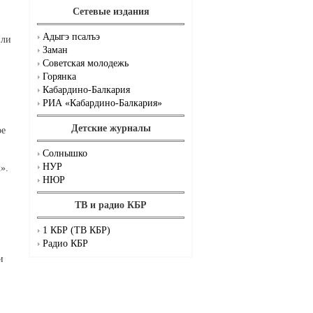
Сетевые издания
Адыгэ псалъэ
или
Заман
Советская молодежь
Горянка
Кабардино-Балкария
РИА «Кабардино-Балкария»
Детские журналы
ое
Солнышко
НУР
».
НЮР
ТВ и радио КБР
1 КБР (ТВ КБР)
.
Радио КБР
и