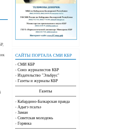
Р,
ник
САЙТЫ ПОРТАЛА СМИ КБР
СМИ КБР
Союз журналистов КБР
Издательство "Эльбрус"
Газеты и журналы КБР
Газеты
й
Кабардино-Балкарская правда
Адыгэ псалъэ
Заман
Советская молодежь
Горянка