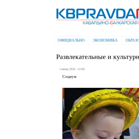
Электронная газета "Кабардино-
Балкарская правда"
ОФИЦИАЛЬНО
ЭКОНОМИКА
ОБРАЗ
Главное меню
Развлекательные и культу
1 июня, 2026 - 14:00
Социум