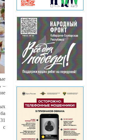
ные
ь –
ние
ных
иба
231
и с