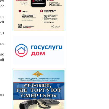
ием
ое
ая
мей
ады
ные
жью
кой
тра