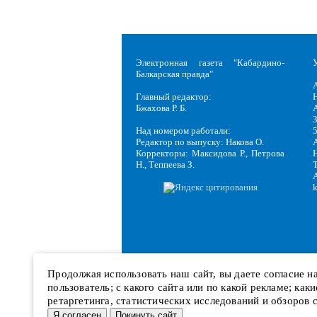
Электронная газета "Кабардино-
Балкарская правда"
Главный редактор:
Н
Бжахова Р. Б.
3
Над номером работали:
Редактор по выпуску: Накова О.
Корректоры: Максидова Р., Петрова
Н
Н., Теппеева З.
Продолжая использовать наш сайт, вы даете согласие 
пользователь; с какого сайта или по какой рекламе; ка
ретаргетинга, статистических исследований и обзоров 
Я согласен
Покинуть сайт