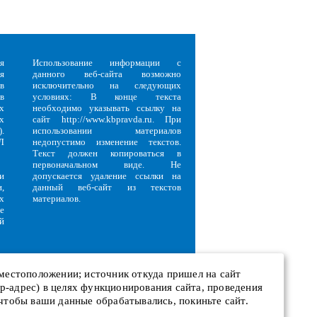
я
Использование информации с
я
данного веб-сайта возможно
в
исключительно на следующих
в
условиях: В конце текста
х
необходимо указывать ссылку на
х
сайт http://www.kbpravda.ru. При
.
использовании материалов
Л
недопустимо изменение текстов.
Текст должен копироваться в
первоначальном виде. Не
и
допускается удаление ссылки на
,
данный веб-сайт из текстов
х
материалов.
е
й
 местоположении; источник откуда пришел на сайт
 ip-адрес) в целях функционирования сайта, проведения
и
 чтобы ваши данные обрабатывались, покиньте сайт.