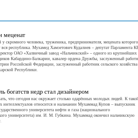
и меценат
 у скромного человека, труженика, предпринимателя, мецената которого
т вся республика. Мухамед Хамзетович Кудалиев – депутат Парламента КБ
иректор ОАО «Халвичный завод «Нальчикский» – одного из крупнейших
щиков Кабардино-Балкарии, кавалер ордена Дружбы, заслуженный работ
рии Российской Федерации, заслуженный работник сельского хозяйства
карской Республики.
ль богатств недр стал дизайнером
ать, что сегодня нас окружает столько одарённых молодых людей. К тако
х интеллектуалов относится и нальчанин Мухаммад Купов – выпускник
сударственного университета нефти и газа (национального
кого университета) им. И. М. Губкина. Мухаммад окончил нальчикскую
.