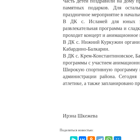
Часть детей поздравили на дому 
памятных подарков. Для остал
праздничное мероприятие в начальн
В ДК с. Исламей для юных зри
развлекательная программа и слад
проходит концерт и анимационное 
В ДК с. Нижний Куркужин организ
Кабардино-Балкарии.
В ДК с. Крем-Константиновское, Б
программы с участием анимационны
Широкую спортивную программу к 
администрации района. Сегодня 
атлетике, а также запланировано п
Ирэна Шкежева
Поделиться новостью: