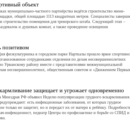
ртивный объект
мках муниципально-частного партнёрства ведётся строительство мини-
ощадки, общей площадью 1113 квадратных метров. Специалисты заверш
 и строительство помещения для тренерского штаба. Следующий этап –
раздевалок и душевых комнат, а также проведение освещения.
ь позитивом
ня физкультурника в городском парке Нарткалы прошло яркое спортивн
рганизованное сотрудниками отделения по делам несовершеннолетних
о Урванскому району вместе с представителями межмуниципальной
елам несовершеннолетних, общественным советом и «Движением Первых
скармливание защищает и угрожает одновременно
та Минздрав РФ объявил Неделю популяризации грудного вскармливания
редупреждают: есть инфекционные заболевания, от которых грудное
не только не защитит, но и передаст их от матери к ребёнку. Подробност
рач-инфекционист, педиатр Центра по профилактике и борьбе со СПИД и
ва.