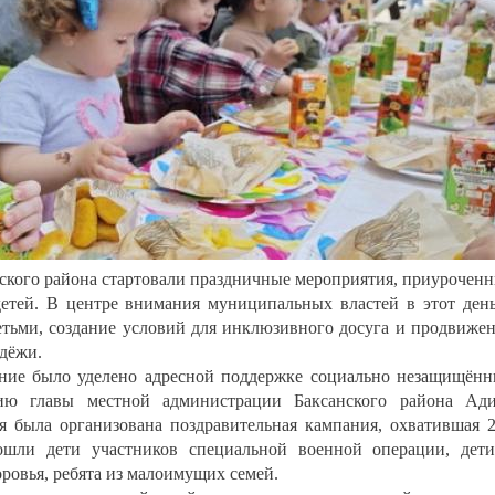
нского района стартовали праздничные мероприятия, приурочен
тей. В центре внимания муниципальных властей в этот ден
етьми, создание условий для инклюзивного досуга и продвиже
одёжи.
ание было уделено адресной поддержке социально незащищён
ию главы местной администрации Баксанского района Ад
я была организована поздравительная кампания, охватившая 
ошли дети участников специальной военной операции, дет
овья, ребята из малоимущих семей.