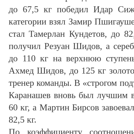
до 67,5 кг победил Идар Сиж
категории взял Замир Пшигауше
стал Тамерлан Кундетов, до 8
получил Резуан Шидов, а сере
до 110 кг на верхнюю ступень
Ахмед Шидов, до 125 кг золото
тренер команды. В «строгом под
Каранашев вновь был лучшим в
60 кг, а Мартин Бирсов завоевал
82,5 кг.
По коэффициенту соотношени