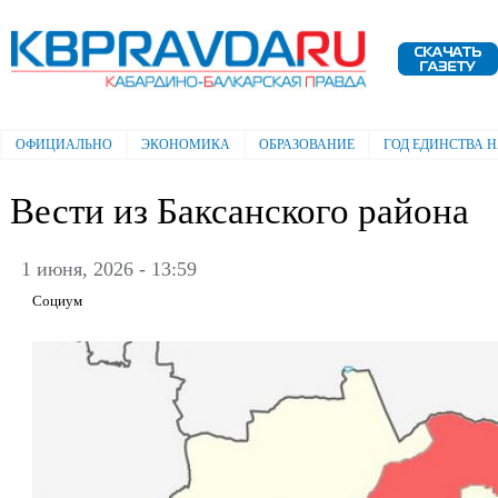
Пе
ос
Электронная газета "Кабардино-
со
Балкарская правда"
ОФИЦИАЛЬНО
ЭКОНОМИКА
ОБРАЗОВАНИЕ
ГОД ЕДИНСТВА 
Главное меню
Вести из Баксанского района
1 июня, 2026 - 13:59
Социум