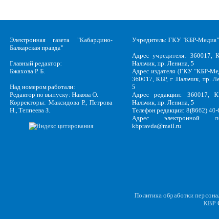
Электронная газета "Кабардино-
Учредитель: ГКУ "КБР-Медиа"
Балкарская правда"
Адрес учредителя: 360017, К
Главный редактор:
Нальчик, пр. Ленина, 5
Бжахова Р. Б.
Адрес издателя (ГКУ "КБР-Ме
360017, КБР, г .Нальчик, пр. Л
Над номером работали:
5
Редактор по выпуску: Накова О.
Адрес редакции: 360017, КБ
Корректоры: Максидова Р., Петрова
Нальчик, пр. Ленина, 5
Н., Теппеева З.
Телефон редакции: 8(8662) 40-
Адрес электронной по
kbpravda@mail.ru
Политика обработки персон
KBP
C