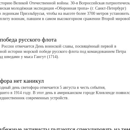
историю Великой Отечественной войны. 30-я Всероссийская патриотическ
ческая молодёжная экспедиция «Оборонная тропа» (г. Санкт-Петербург)
о ледникам Приэльбрусья, чтобы на высоте более 3700 метров установить
плиту воинам, павшим в самом высокогорном сражении Второй мирово
победа русского флота
 в России отмечается День воинской славы, посвящённый первой в
нной истории морской победе русского флота под командованием Петра
ад шведами у мыса Гангут (1714).
офора нет каникул
ный день светофора отмечается 5 августа в честь события,
шего в 1914 году. В этот день в американском городе Кливленде появилс
едшественник современных устройств.
рубежные активисты пытаются спекулировать на те