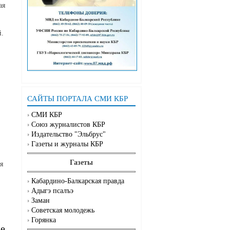
ая
й.
САЙТЫ ПОРТАЛА СМИ КБР
СМИ КБР
Союз журналистов КБР
Издательство "Эльбрус"
Газеты и журналы КБР
Газеты
я
Кабардино-Балкарская правда
Адыгэ псалъэ
Заман
Советская молодежь
Горянка
ме