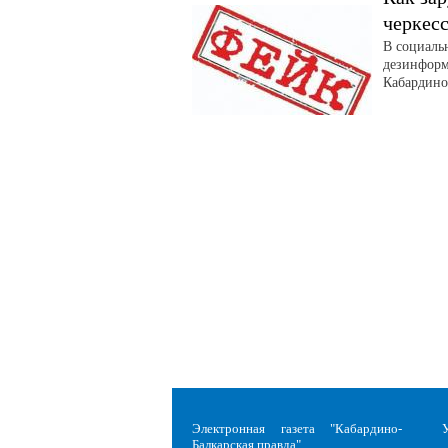
черкес
В социаль
дезинформ
Кабардино
Электронная газета "Кабардино-
Балкарская правда"