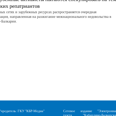
ских репатриантов
ных сетях и зарубежных ресурсах распространяется очередная
ация, направленная на разжигание межнационального недовольства в
-Балкарии.
Учредитель: ГКУ "КБР-Медиа"
Сетевое издание "Электронна
газета "Кабардино-Балкарска