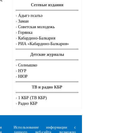
Сетевые издания
Адыгэ псалъэ
Заман
Советская молодежь
Горянка
Кабардино-Балкария
РИА «Кабардино-Балкария»
Детские журналы
Солнышко
НУР
НЮР
ТВ и радио КБР
1 КБР (ТВ КБР)
Радио КБР
я
Использование информации с
я
данного веб-сайта возможно