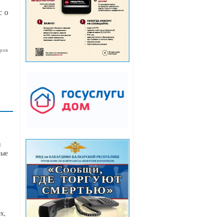
с о
ров
й
ные
х,