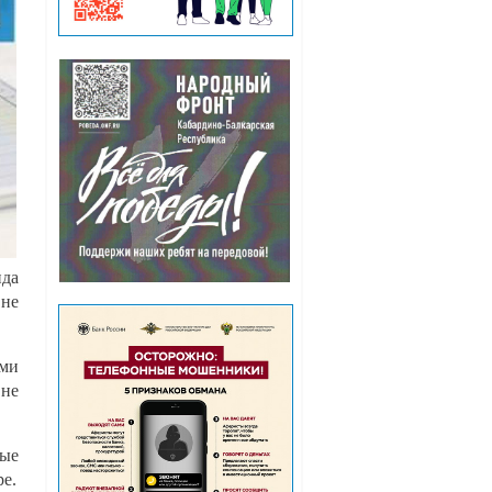
нда
 не
ами
 не
вые
ре.