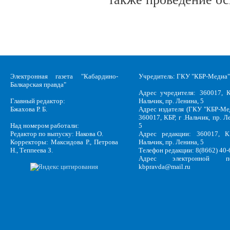
Электронная газета "Кабардино-
Учредитель: ГКУ "КБР-Медиа"
Балкарская правда"
Адрес учредителя: 360017, К
Главный редактор:
Нальчик, пр. Ленина, 5
Бжахова Р. Б.
Адрес издателя (ГКУ "КБР-Ме
360017, КБР, г .Нальчик, пр. Л
Над номером работали:
5
Редактор по выпуску: Накова О.
Адрес редакции: 360017, КБ
Корректоры: Максидова Р., Петрова
Нальчик, пр. Ленина, 5
Н., Теппеева З.
Телефон редакции: 8(8662) 40-
Адрес электронной по
kbpravda@mail.ru