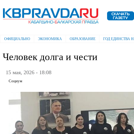
Пе
ос
Электронная газета "Кабардино-
со
Балкарская правда"
ОФИЦИАЛЬНО
ЭКОНОМИКА
ОБРАЗОВАНИЕ
ГОД ЕДИНСТВА 
Главное меню
Человек долга и чести
15 мая, 2026 - 18:08
Социум