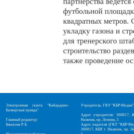
партнёрства ведётся
футбольной площадк
квадратных метров.
укладку газона и ст
для тренерского шта
строительство разде
также проведение о
Электронная газета "Кабардино-
Учредитель: ГКУ "КБР-Медиа"
Балкарская правда"
Адрес учредителя: 360017, К
Главный редактор:
Нальчик, пр. Ленина, 5
Бжахова Р. Б.
Адрес издателя (ГКУ "КБР-Ме
360017, КБР, г .Нальчик, пр. Л
Над номером работали:
5