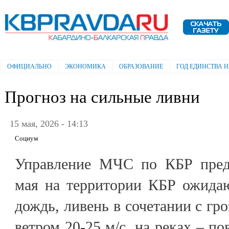
Пе
ос
Электронная газета "Кабардино-
со
Балкарская правда"
ОФИЦИАЛЬНО
ЭКОНОМИКА
ОБРАЗОВАНИЕ
ГОД ЕДИНСТВА 
Главное меню
Прогноз на сильные ливни
15 мая, 2026 - 14:13
Социум
Управление МЧС по КБР преду
мая на территории КБР ожида
дождь, ливень в сочетании с гр
ветром 20-25 м/с, на реках – п