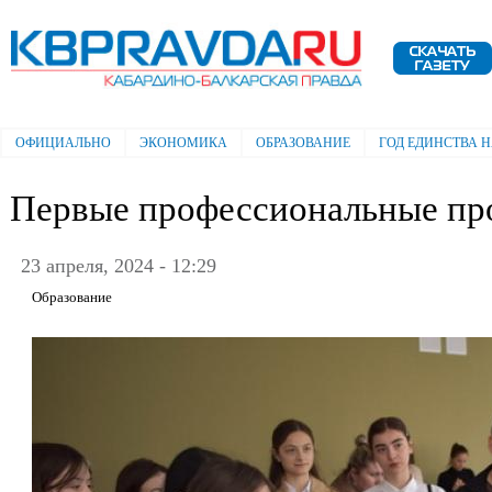
Пе
ос
Электронная газета "Кабардино-
со
Балкарская правда"
ОФИЦИАЛЬНО
ЭКОНОМИКА
ОБРАЗОВАНИЕ
ГОД ЕДИНСТВА 
Главное меню
Первые профессиональные пр
23 апреля, 2024 - 12:29
Образование