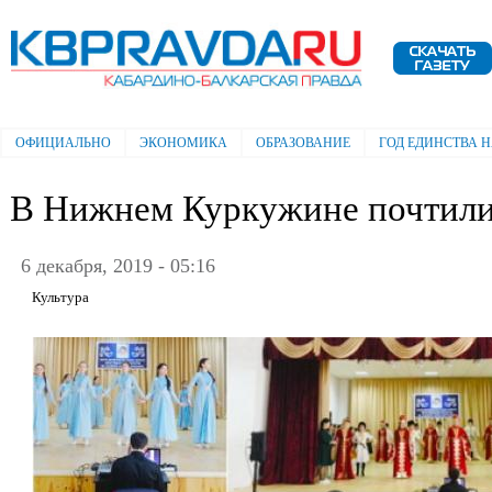
Пе
ос
Электронная газета "Кабардино-
со
Балкарская правда"
ОФИЦИАЛЬНО
ЭКОНОМИКА
ОБРАЗОВАНИЕ
ГОД ЕДИНСТВА 
Главное меню
В Нижнем Куркужине почтили
6 декабря, 2019 - 05:16
Культура