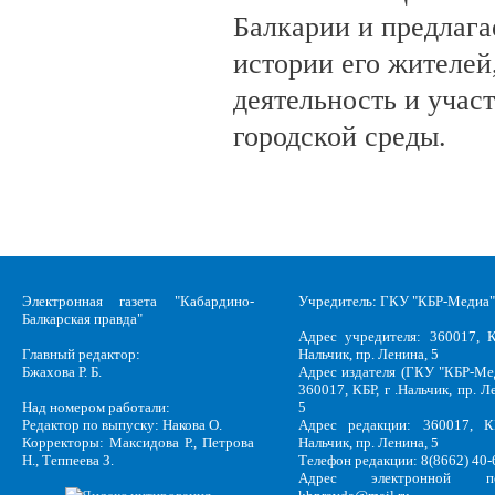
Балкарии и предлагае
истории его жителе
деятельность и учас
городской среды.
Электронная газета "Кабардино-
Учредитель: ГКУ "КБР-Медиа"
Балкарская правда"
Адрес учредителя: 360017, К
Главный редактор:
Нальчик, пр. Ленина, 5
Бжахова Р. Б.
Адрес издателя (ГКУ "КБР-Ме
360017, КБР, г .Нальчик, пр. Л
Над номером работали:
5
Редактор по выпуску: Накова О.
Адрес редакции: 360017, КБ
Корректоры: Максидова Р., Петрова
Нальчик, пр. Ленина, 5
Н., Теппеева З.
Телефон редакции: 8(8662) 40-
Адрес электронной по