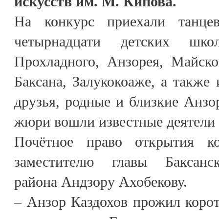
искусств им. М. Кипова.
На конкурс приехали танце
четырнадцати детских шко
Прохладного, Анзорея, Майско
Баксана, Залукокоаже, а также 
друзья, родные и близкие Анзор
жюри вошли известные деятели 
Почётное право открытия ко
заместителю главы Баксанс
района Андзору Ахобекову.
– Анзор Каздохов прожил коро