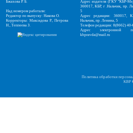
Бжахова Р. Б.
Адрес издателя (ГКУ "КБР-Ме
360017, КБР, г .Нальчик, пр. Л
Над номером работали:
5
Редактор по выпуску: Накова О.
Адрес редакции: 360017, КБ
Корректоры: Максидова Р., Петрова
Нальчик, пр. Ленина, 5
Н., Теппеева З.
Телефон редакции: 8(8662) 40-
Адрес электронной по
kbpravda@mail.ru
Политика обработки персон
KBP
C