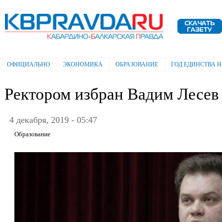
Пе
ос
Электронная газета "Кабардино-
со
Балкарская правда"
ОФИЦИАЛЬНО
ЭКОНОМИКА
ОБРАЗОВАНИЕ
ГОД ЕДИНСТВА 
Главное меню
Ректором избран Вадим Лесев
4 декабря, 2019 - 05:47
Образование