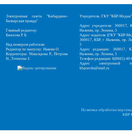
Электронная газета "Кабардино-
Учредитель: ГКУ "КБР-Медиа"
Балкарская правда"
Адрес учредителя: 360017, К
Главный редактор:
Нальчик, пр. Ленина, 5
Бжахова Р. Б.
Адрес издателя (ГКУ "КБР-Ме
360017, КБР, г .Нальчик, пр. Л
Над номером работали:
5
Редактор по выпуску: Накова О.
Адрес редакции: 360017, КБ
Корректоры: Максидова Р., Петрова
Нальчик, пр. Ленина, 5
Н., Теппеева З.
Телефон редакции: 8(8662) 40-
Адрес электронной по
kbpravda@mail.ru
Политика обработки персон
KBP
C