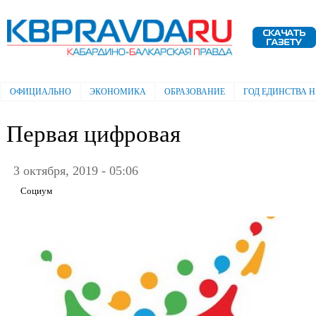
Пе
ос
Электронная газета "Кабардино-
со
Балкарская правда"
ОФИЦИАЛЬНО
ЭКОНОМИКА
ОБРАЗОВАНИЕ
ГОД ЕДИНСТВА 
Главное меню
Первая цифровая
3 октября, 2019 - 05:06
Социум