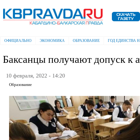
Пе
ос
Электронная газета "Кабардино-
со
Балкарская правда"
ОФИЦИАЛЬНО
ЭКОНОМИКА
ОБРАЗОВАНИЕ
ГОД ЕДИНСТВА 
Главное меню
Баксанцы получают допуск к а
10 февраля, 2022 - 14:20
Образование