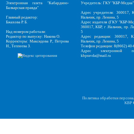
Электронная газета "Кабардино-
Учредитель: ГКУ "КБР-Медиа"
Балкарская правда"
Адрес учредителя: 360017, К
Главный редактор:
Нальчик, пр. Ленина, 5
Бжахова Р. Б.
Адрес издателя (ГКУ "КБР-Ме
360017, КБР, г .Нальчик, пр. Л
Над номером работали:
5
Редактор по выпуску: Накова О.
Адрес редакции: 360017, КБ
Корректоры: Максидова Р., Петрова
Нальчик, пр. Ленина, 5
Н., Теппеева З.
Телефон редакции: 8(8662) 40-
Адрес электронной по
kbpravda@mail.ru
Политика обработки персон
KBP
C