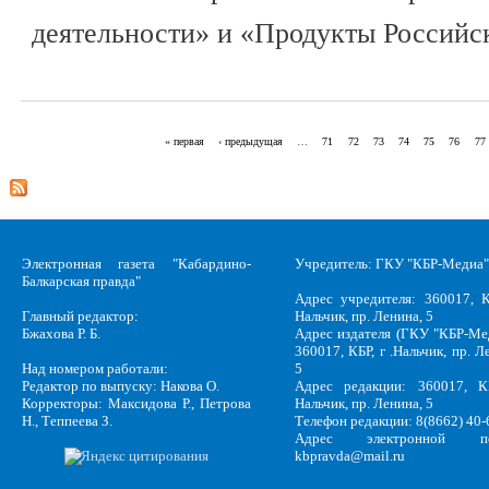
деятельности» и «Продукты Российск
« первая
‹ предыдущая
…
71
72
73
74
75
76
77
Страницы
Электронная газета "Кабардино-
Учредитель: ГКУ "КБР-Медиа"
Балкарская правда"
Адрес учредителя: 360017, К
Главный редактор:
Нальчик, пр. Ленина, 5
Бжахова Р. Б.
Адрес издателя (ГКУ "КБР-Ме
360017, КБР, г .Нальчик, пр. Л
Над номером работали:
5
Редактор по выпуску: Накова О.
Адрес редакции: 360017, КБ
Корректоры: Максидова Р., Петрова
Нальчик, пр. Ленина, 5
Н., Теппеева З.
Телефон редакции: 8(8662) 40-
Адрес электронной по
kbpravda@mail.ru