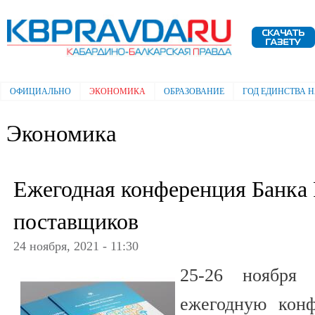
Пе
ос
Электронная газета "Кабардино-
со
Балкарская правда"
ОФИЦИАЛЬНО
ЭКОНОМИКА
ОБРАЗОВАНИЕ
ГОД ЕДИНСТВА 
Главное меню
Экономика
Ежегодная конференция Банка 
поставщиков
24 ноября, 2021 - 11:30
25-26 ноября 
ежегодную кон